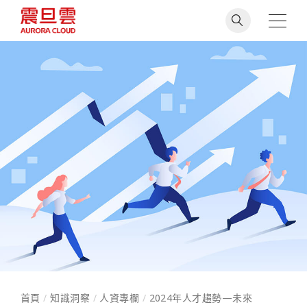
首頁
/
知識洞察
/
人資專欄
/
2024年人才趨勢—未來