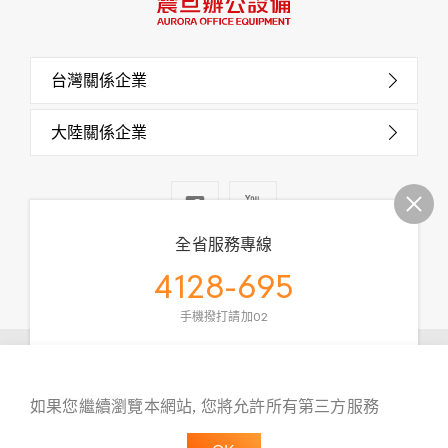
台灣關係企業
大陸關係企業
全省服務專線
4128-695
手機撥打請加02
周一至周五 08:30-18:00
震旦集團關係企業
地址:
台北市信義路五段2號15樓
如果您繼續瀏覽本網站, 您將允許所有第三方服務
網站地圖
隱私權政策
管理 Cookies
線上客服
留言板
本站最佳瀏覽環境請使用 Google Chrome、Firefox 或 Edge 以上版本