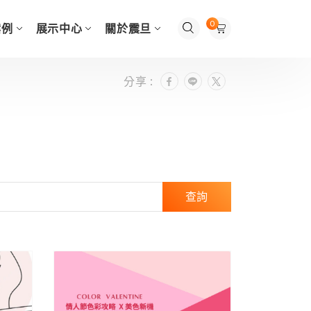
0
案例
展示中心
關於震旦
分享 :
查詢