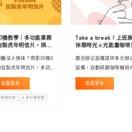
印機教學｜多功能事務
Take a break！上班
自製虎年明信片，捎去
休憩時光ｘ光能量咖啡
份祝福
距離沒人情味？用影印機3
震旦辦公設備提供多元辦
鐘自製虎年明信片，多功能
設備，自動研磨咖啡機與
務機適用不同種類紙張，厚
量咖啡豆，讓上班族休憩
查看更多
查看更多
列印記得選手動紙匣，更多
增添小確幸，咖啡機租賃
印機推薦、影印機出租諮詢
格，咖啡機優惠、咖啡豆
事務機推薦
# 影印機推薦
4128-695。
請洽4128-695