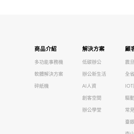
商品介紹
解決方案
顧
多功能事務機
低碳辦公
震
軟體解決方案
辦公新生活
全
碎紙機
AI人資
IO
創客空間
驅
辦公學堂
常見
臺
南