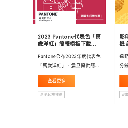
2023 Pantone代表色「萬
影
歲洋紅」簡報模板下載，
機
附錄影印機推薦
一
Pantone公布2023年度代表色
遠
「萬歲洋紅」，震旦提供簡報
分
模板免費下載，適用商業簡
事
查看更多
報、活動規劃簡報，附錄推薦
紙
2023影印機款、低碳辦公介
影
# 影印機推薦
#
紹
請洽