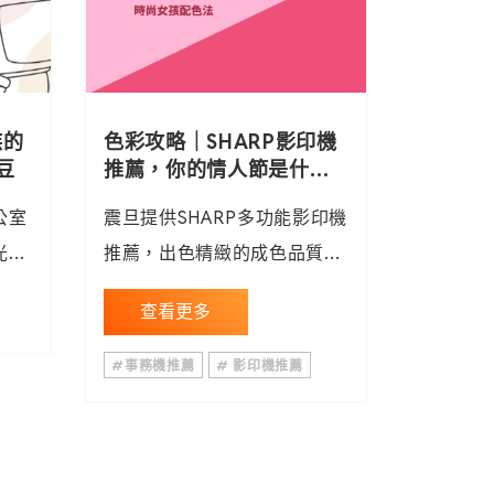
族的
色彩攻略｜SHARP影印機
豆
推薦，你的情人節是什麼
顏色？
公室
震旦提供SHARP多功能影印機
光能
推薦，出色精緻的成色品質讓
時光
影印輸出呈現原始色彩，更多
查看更多
價
影印機租賃、多功能事務機、
推薦
影印機推薦請洽4128-695
#事務機推薦
# 影印機推薦