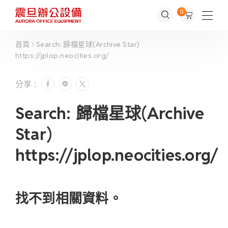
0
首頁
Search: 歸檔星球(Archive Star)
https://jplop.neocities.org/
分享 :
Search: 歸檔星球(Archive
Star)
https://jplop.neocities.org/
找不到相關資料。