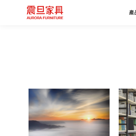
產
趨勢精選
製造
健康辦公解決方案
全部
服務據點
震旦家具
專注空間
家具簡介
震旦月刊
娛樂