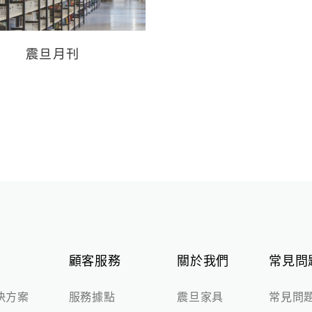
室內/建材
進口品
震旦月刊
靜音艙
Dauphin Human
Design® Group
高隔間
地毯
顧客服務
關於我們
常見問
決方案
服務據點
震旦家具
常見問題