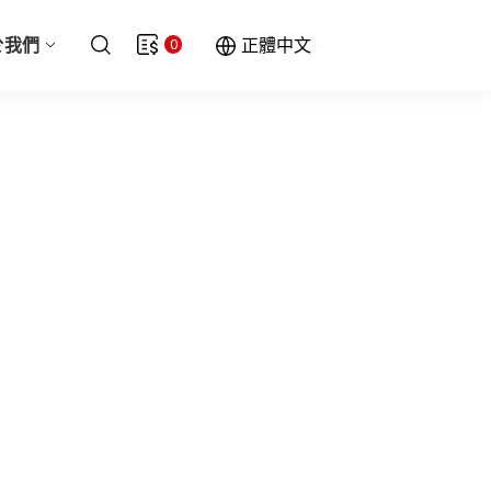
於我們
正體中文
0
售
間規劃探索
服中心
才招募
金融
管桌
客意見聯繫
降桌
線客服
訓桌
議洽談桌
有