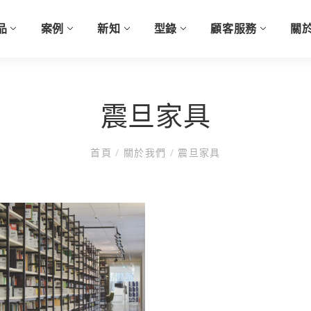
品
案例
新知
型錄
顧客服務
關
科技
單品
座椅
靈動辦公解決方案
展示中心
最新消息
服務
空間提案
系統工作站
永續辦公解決方案
震旦家具APP
ESG
零
桌
空
客
人
震旦家具
主管椅
ACTIVA概念
展廳資訊
屏風
公益活動
主
顧
職員椅
專注模式
預約參觀
獨立桌
ESG資訊
升
在
首頁
/
關於我們
/
震旦家具
教育
公共行政
會議洽談椅
協作模式
所有
培
培訓椅
學習模式
會
沙發
社交模式
所
所有
放鬆模式