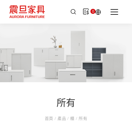
0
所有
首頁
/
產品
/
櫃
/
所有