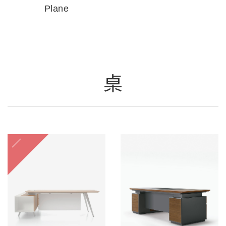
Plane
桌