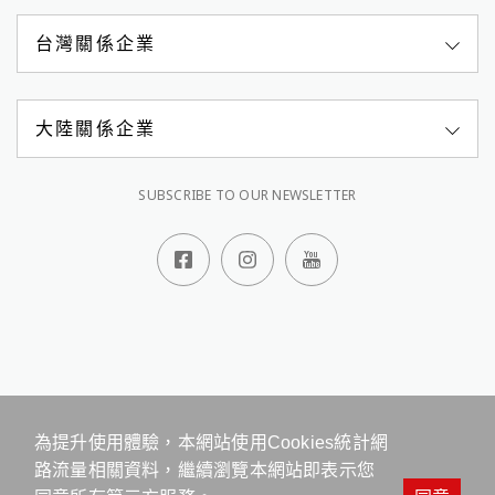
台灣關係企業
大陸關係企業
SUBSCRIBE TO OUR NEWSLETTER
顧客服務專線
0809-068-588
週一至週五 08:30-18:00
線上客服
留言板
地址：台北市松山區健康路156號10樓
網站地圖
管理 Cookies
為提升使用體驗，本網站使用Cookies統計網
本站最佳瀏覽環境請使用 Google Chrome、Firefox 或 Edge 以上版本
路流量相關資料，繼續瀏覽本網站即表示您