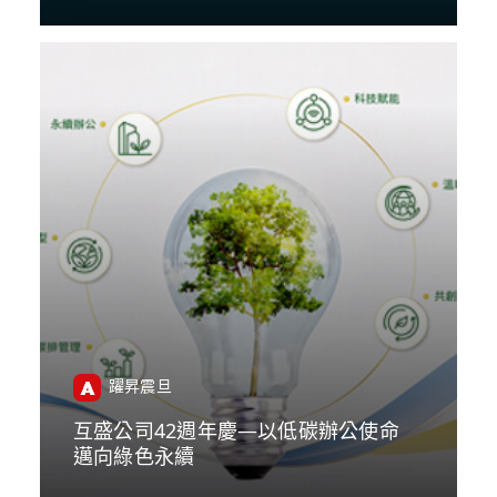
躍昇震旦
互盛公司42週年慶—以低碳辦公使命
邁向綠色永續