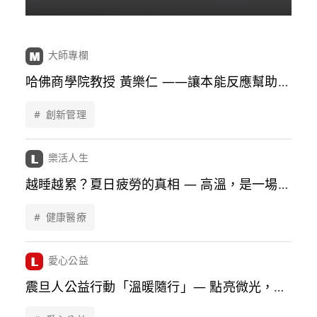
大師專欄
哈佛商學院教授 黃樂仁 ——讓本能反應幫助你
擺脫框架、創新決斷
#
創新管理
樂活人生
越睡越累？夏日疲勞的真相 — 高溫，是一場身
體調節力的考驗
#
健康醫療
愛心公益
震旦人公益行動「溫暖隨行」— 點亮微光，愛
不止息