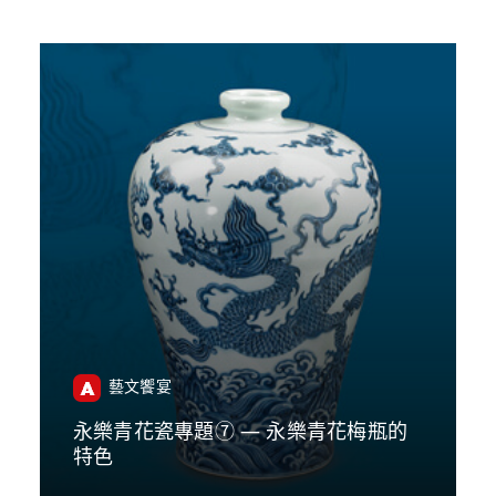
藝文饗宴
永樂青花瓷專題➆ — 永樂青花梅瓶的
特色