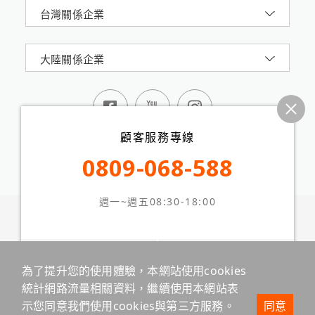
台灣關係企業
大陸關係企業
顧客服務專線
0809-068-588
週一~週五08:30-18:00
震旦集團AURORA 版權所有 © 2024 All Rights
Reserved.
台北市信義路五段2號16樓
網站地圖
隱私權政策
本站最佳瀏覽環境請使用 Google Chrome、Firefox 或
線上客服
留言板
為了提升您的使用體驗，本網站使用cookies
Edge 以上版本
統計網路流量相關資料，繼續使用本網站表
示您同意我們使用cookies與第三方服務。
同意