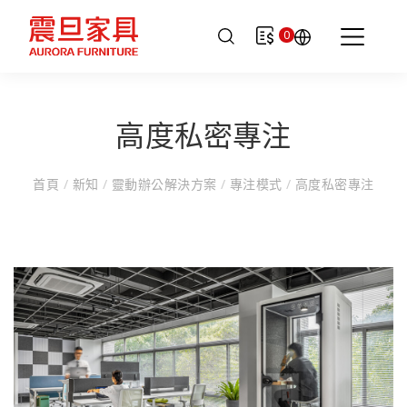
0
高度私密專注
首頁
/
新知
/
靈動辦公解決方案
/
專注模式
/
高度私密專注