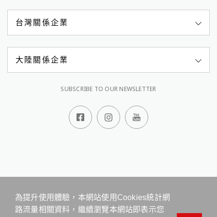
台灣關係企業
大陸關係企業
SUBSCRIBE TO OUR NEWSLETTER
顧客服務專線
0809-068-588
週一至週五 08:30-18:00
線上客服
留言板
地址：台北市松山區健康路156號10樓
網站地圖
管理 Cookies
為提升使用體驗，本網站使用Cookies統計網
本站最佳瀏覽環境請使用 Google Chrome、Firefox 或 Edge 以上版本
路流量相關資料，繼續瀏覽本網站即表示您