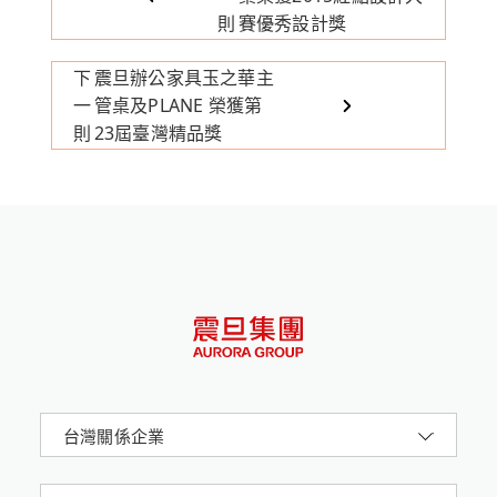
則
賽優秀設計獎
下
震旦辦公家具玉之華主
一
管桌及PLANE 榮獲第
則
23屆臺灣精品獎
台灣關係企業