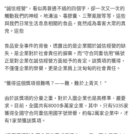
“誠信經營”，看似再普通不過的四個字，卻一次又一次的
觸動我們的神經，地溝油、毒膠囊、三聚氰胺等等，這些
與我們日常生活息息相關的食品，竟然成為毒害大眾的真
兇。這些
食品安全事件的背後，透露出的是企業關於誠信經營的缺
失，是企業對於社會責任的摒棄。而“守合同重信用”稱號
正是對企業在誠信經營方面給予的肯定。該獎項的獲得，
不僅僅企業的榮譽，更是企業肩上沈甸甸的社會責任。
“獲得這個獎項很難嗎？——難，難於上青天！ ”
由於該獎項的分量之重，對於入圍企業也是高標準、嚴要
求。目前，全國共有8000多萬家企業，其中，只有5035家
獲得全國守合同重信用國字號榮譽，約每2萬家企業中，才
有1家榮獲該獎項。