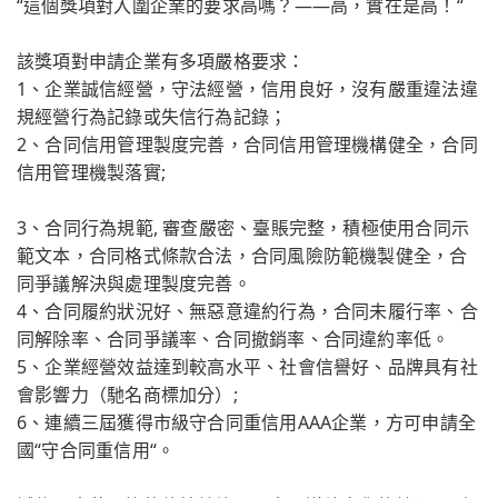
“這個獎項對入圍企業的要求高嗎？——高，實在是高！“
該獎項對申請企業有多項嚴格要求：
1、企業誠信經營，守法經營，信用良好，沒有嚴重違法違
規經營行為記錄或失信行為記錄；
2、合同信用管理製度完善，合同信用管理機構健全，合同
信用管理機製落實;
3、合同行為規範, 審查嚴密、臺賬完整，積極使用合同示
範文本，合同格式條款合法，合同風險防範機製健全，合
同爭議解決與處理製度完善。
4、合同履約狀況好、無惡意違約行為，合同未履行率、合
同解除率、合同爭議率、合同撤銷率、合同違約率低。
5、企業經營效益達到較高水平、社會信譽好、品牌具有社
會影響力（馳名商標加分）;
6、連續三屆獲得市級守合同重信用AAA企業，方可申請全
國“守合同重信用“。