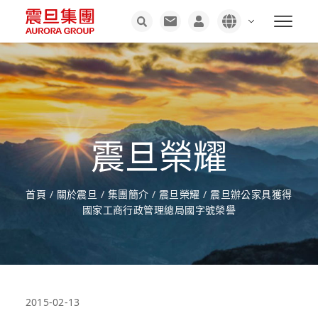
震旦榮耀
首頁
/
關於震旦
/
集團簡介
/
震旦榮耀
/
震旦辦公家具獲得
國家工商行政管理總局國字號榮譽
2015-02-13