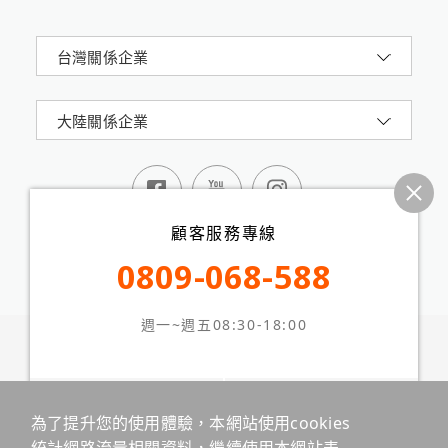
台灣關係企業
大陸關係企業
顧客服務專線
0809-068-588
週一~週五08:30-18:00
震旦集團AURORA 版權所有 © 2024 All Rights
Reserved.
台北市信義路五段2號16樓
網站地圖
隱私權政策
本站最佳瀏覽環境請使用 Google Chrome、Firefox 或
線上客服
留言板
Edge 以上版本
為了提升您的使用體驗，本網站使用cookies
統計網路流量相關資料，繼續使用本網站表