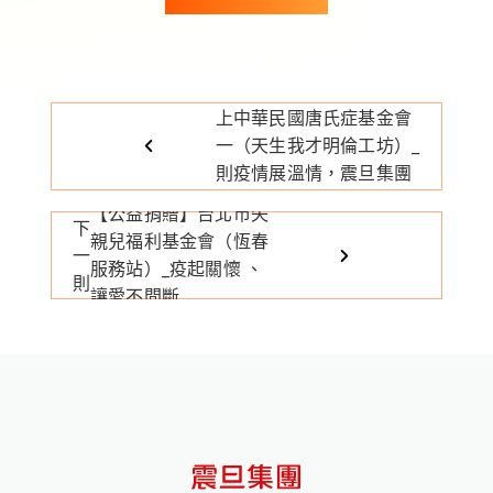
【公益捐贈】財團法人
上
中華民國唐氏症基金會
一
（天生我才明倫工坊）_
則
疫情展溫情，震旦集團
溫暖送愛
【公益捐贈】台北市失
下
親兒福利基金會（恆春
一
服務站）_疫起關懷 、
則
讓愛不間斷