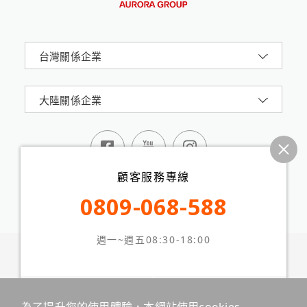
台灣關係企業
大陸關係企業
顧客服務專線
0809-068-588
週一~週五08:30-18:00
震旦集團AURORA 版權所有 © 2024 All Rights
Reserved.
台北市信義路五段2號16樓
網站地圖
隱私權政策
本站最佳瀏覽環境請使用 Google Chrome、Firefox 或
線上客服
留言板
Edge 以上版本
為了提升您的使用體驗，本網站使用cookies