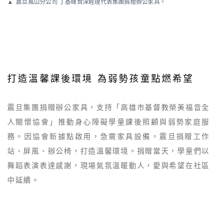
震旦鳳山分公司 丁基峰資深經理代表集團捐贈辦公家具。
打造溫馨課後環境 為弱勢孩童點燃希望
震旦集團捐贈辦公家具，支持「高雄市基督教榮美福音全
人關懷協會」推動身心障礙學童課後照顧與弱勢家庭服
務。因協會新據點啟用，急需家具設備，震旦捐贈工作
站、屏風、辦公椅，打造溫馨環境。捐贈當天，學童們以
舞蹈表演表達感謝，現場氣氛溫暖動人，愛與希望在社區
中延續。