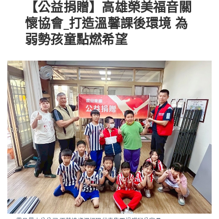
【公益捐贈】高雄榮美福音關
懷協會_打造溫馨課後環境 為
弱勢孩童點燃希望