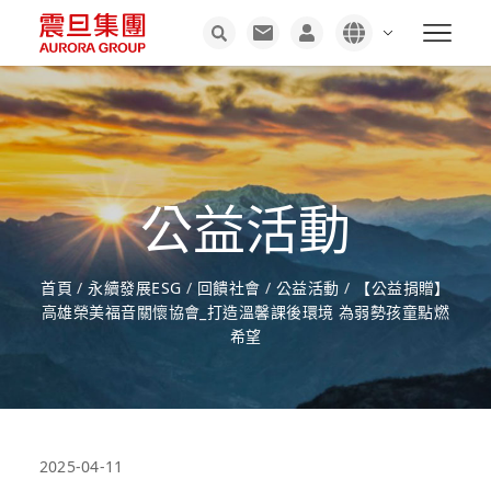
公益活動
首頁
/
永續發展ESG
/
回饋社會
/
公益活動
/
【公益捐贈】
高雄榮美福音關懷協會_打造溫馨課後環境 為弱勢孩童點燃
希望
2025-04-11