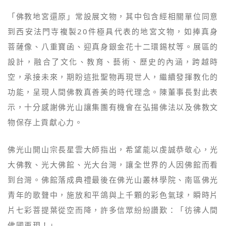
「佛教地宮還原」常設展文物，其中包含經相關單位同意
到西安法門寺複製20件極具代表的地宮文物，如捧真身
菩薩像、八重寶函、迎真身銀金花十二環錫杖等。展區的
設計，融合了文化、教育、藝術、歷史的內涵，跨越時
空，承接未來，期盼這批聖物再現世人，繼續發揮教化的
功能，呈現人間佛教真善美的時代理念。陳董事長對此表
示，十分感謝佛光山讓集團有機會在弘揚佛法以及佛教文
物保存上貢獻心力。
佛光山開山宗長星雲大師指出，希望能以虔誠恭敬心，光
大佛教、光大佛館、光大台灣，讓全世界的人因佛館而看
到台灣。佛館落成典禮最後在佛光山叢林學院、南區佛光
青年的歌聲中，施放和平鴿與上千顆的彩色氣球，瞬時片
片七彩菩提葉從空而降，許多信眾紛紛讚歎：「彷彿人間
佛國再現！」