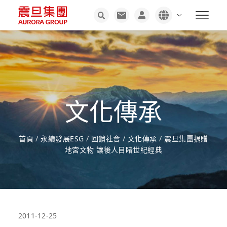
文化傳承
首頁
/
永續發展ESG
/
回饋社會
/
文化傳承
/
震旦集團捐贈
地宮文物 讓後人目睹世紀經典
2011-12-25