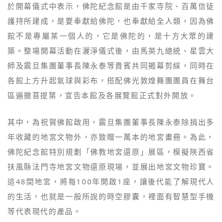
於開幕儀式中表示，佛陀紀念館是由千家寺院、百萬信徒
護持所建成，是要奉獻給佛陀，也奉獻給全人類，因為佛
館不是專屬某一個人的，它是佛陀的，是十方大眾的建
築。整場開幕活動在灑淨儀式後，由馬英九總統、星雲大
師及震旦集團董事長陳永泰等貴賓共同揭幕剪綵，同時在
各館上方升起氣球與彩布，搭配佛光敦煌舞團團員在舞台
區遍撒菩提葉，宣告本館及各展覽館正式對外開放。
其中，為祝賀佛館啟用，震旦集團董事長陳永泰除捐出多
年收藏的地宮文物外，亦致贈一萬本的地宮畫冊。為此，
佛陀紀念館特別規劃「佛教地宮還原」展區，模擬陜西省
扶風縣法門寺地宮文物還原現場，並展出地宮文物珍寶。
這48間地宮，將每100年開啟1座，讓後代能了解現代人
的生活，也就是一般所說的時空膠囊，裡面有智慧型手機
等代表現代的產品。