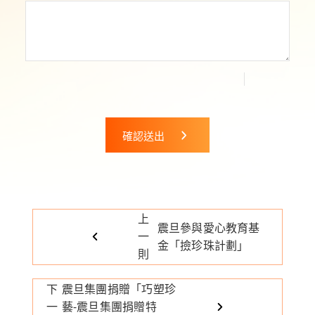
確認送出
上
震旦參與愛心教育基
一
金「撿珍珠計劃」
則
下
震旦集團捐贈「巧塑珍
一
藝-震旦集團捐贈特