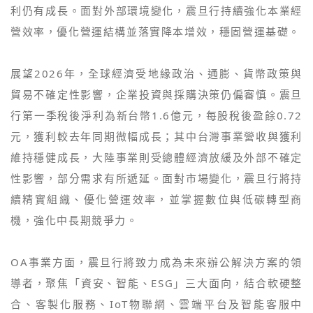
利仍有成長。面對外部環境變化，震旦行持續強化本業經
營效率，優化營運結構並落實降本增效，穩固營運基礎。
展望2026年，全球經濟受地緣政治、通膨、貨幣政策與
貿易不確定性影響，企業投資與採購決策仍偏審慎。震旦
行第一季稅後淨利為新台幣1.6億元，每股稅後盈餘0.72
元，獲利較去年同期微幅成長；其中台灣事業營收與獲利
維持穩健成長，大陸事業則受總體經濟放緩及外部不確定
性影響，部分需求有所遞延。面對市場變化，震旦行將持
續精實組織、優化營運效率，並掌握數位與低碳轉型商
機，強化中長期競爭力。
OA事業方面，震旦行將致力成為未來辦公解決方案的領
導者，聚焦「資安、智能、ESG」三大面向，結合軟硬整
合、客製化服務、IoT物聯網、雲端平台及智能客服中