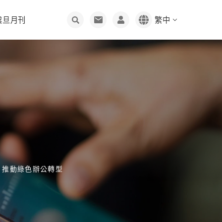
震旦月刊
繁中
雲端人資
客服中心
創刊理念
3D列印
加入震旦
編輯聊天室
人
股東服務
回饋社會
投資人專區工具
綠色採購
資保護
股價資訊
文化傳承
聯絡窗口
供應商管理規範
震旦雲
通業技研
人才招募
股東會
公益活動
索取資料
長陽生醫
同仁樂意
溝通
物資需求表
問與答
幸福震旦
網路會員
供應商專區
念 推動綠色辦公轉型