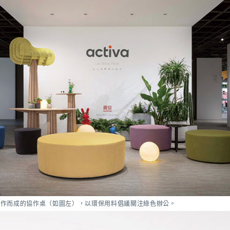
製作而成的協作桌（如圖左），以環保用料倡議關注綠色辦公。