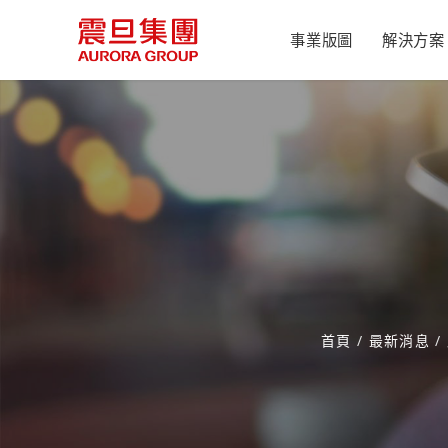
事業版圖
解決方案
辦公設備
產業新聞
集團簡介
震旦月刊
公司治理
永續辦公
致股東報告書
未來辦公
震旦辦公設備
震旦簡介
董事會
健康辦公
互盛
成長歷程
功能性委員會
經營雙引擎
金儀
震旦榮耀
組織職掌
人才孵化器
康鈦
震旦博物館
公司治理運作情
世博震旦館
首頁
/
最新消息
/
內部稽核
傳善獎
重要內規
資訊公開