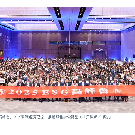
SG 高峰會」，以循環經濟理念，推動綠色辦公轉型。「吳榮邦／攝影」