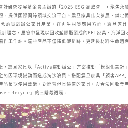
計研究發展基金會主辦的「2025 ESG 高峰會」，聚焦
題，提供國際間跨領域交流平台。震旦家具此次參展，鎖定
念落實於辦公家具產業。在再生材質應用方面，震旦家具長期導入
C) 循環設計理念，展會中呈現以回收塑膠瓶製成的PET家具、海洋
協作工作站。這些產品不僅降低碳足跡，更延長材料生命週
上，震旦家具以「Activa靈動辦公」方案推動「模組化設計
避免因環境變動而造成淘汰浪費。搭配震旦家具「顧客APP
產品長期使用效能。對閒置但具價值的家具，與合法回收業
use、Recycle」的三階段循環。