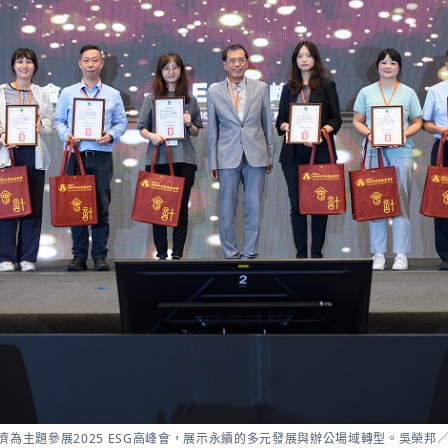
經濟為主題參展2025 ESG高峰會，展示永續的多元發展與辦公場域轉型。吳榮邦