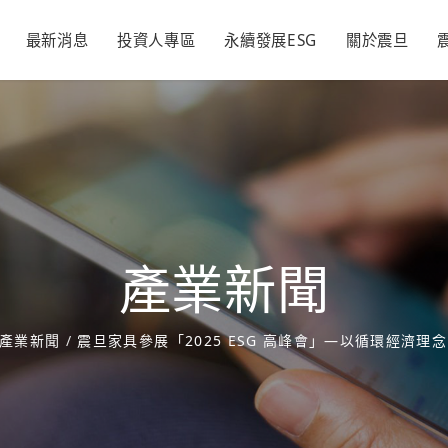
最新消息
投資人專區
永續發展ESG
關於震旦
辦公家具
經營理念
各期月刊
活動新訊
空間規劃
品牌發展
精彩50
永續震旦
永續承諾
財務資訊
永續管理
新聞與活動
利害關係
董事長的話
每季財務報告
推動永續發展執行
活動訊息
隱私權及個
震旦家具
經營理念
大震設計
品牌發展
情形
聲明
議合與重大議題
每月營收報告
投資人新聞
顧客滿意
震旦吉祥物
永續報告書
利害關係人
公司年報
重大公告
同仁樂意
產業新聞
氣候相關財務揭露
聯絡窗口
證交所資訊
回饋社會
(TCFD)
形
追求永續經營
產業新聞
/
震旦家具參展「2025 ESG 高峰會」—以循環經濟理