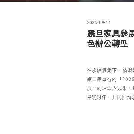
檢舉信箱
2025-09-11
震旦家具參展
色辦公轉型
在永續浪潮下，循環
館二館舉行的「202
展上的理念與成果。
業鏈夥伴，共同推動