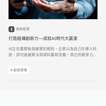
創新經營
打造組織創新力—成就AI時代大贏家
AI正在重塑每個產業的規則，企業以為自己在導入科
技，卻可能被算法與資料重新定義。真正的競爭力不
在於擁有工具數量，而在於組織能否持續創新。本篇
分享五大心法，幫助企業在AI時代保持敏捷、勇於試
# 創新管理
錯，並以顧客需求為起點，打造持續創新的組織能
力。