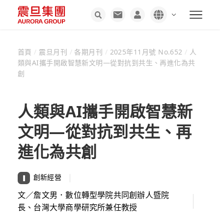
首頁
/
震旦月刊
/
各期月刊
/
2025年11月號 No.652
/
人
類與AI攜手開啟智慧新文明—從對抗到共生、再進化為共
創
人類與AI攜手開啟智慧新
文明—從對抗到共生、再
進化為共創
創新經營
文／詹文男．數位轉型學院共同創辦人暨院
長、台灣大學商學研究所兼任教授