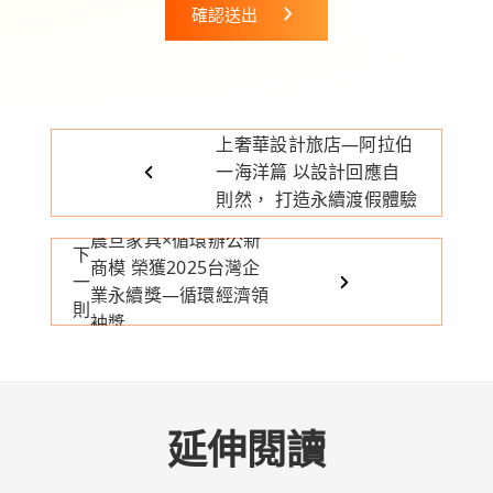
確認送出
上
奢華設計旅店—阿拉伯
一
海洋篇 以設計回應自
則
然， 打造永續渡假體驗
震旦家具×循環辦公新
下
商模 榮獲2025台灣企
一
業永續獎—循環經濟領
則
袖獎
延伸閱讀