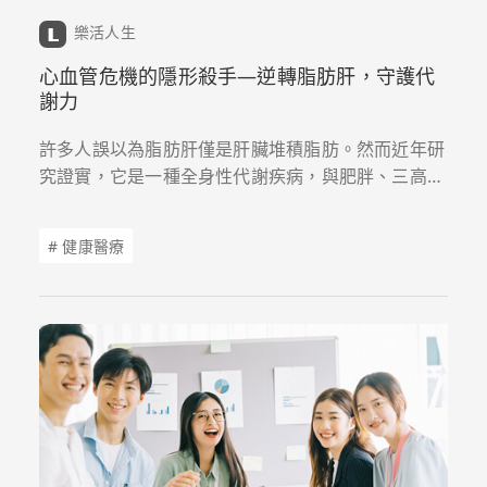
樂活人生
心血管危機的隱形殺手—逆轉脂肪肝，守護代
謝力
許多人誤以為脂肪肝僅是肝臟堆積脂肪。然而近年研
究證實，它是一種全身性代謝疾病，與肥胖、三高及
糖尿病密不可分。隨著B、C型肝炎逐步受到控制，
脂肪肝已成為健康管理的新挑戰。
# 健康醫療