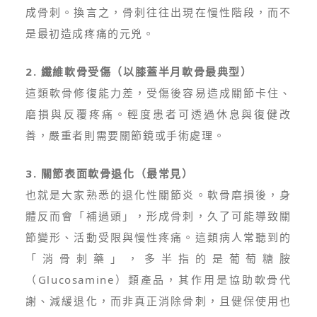
成骨刺。換言之，骨刺往往出現在慢性階段，而不
是最初造成疼痛的元兇。
2. 纖維軟骨受傷（以膝蓋半月軟骨最典型）
這類軟骨修復能力差，受傷後容易造成關節卡住、
磨損與反覆疼痛。輕度患者可透過休息與復健改
善，嚴重者則需要關節鏡或手術處理。
3. 關節表面軟骨退化（最常見）
也就是大家熟悉的退化性關節炎。軟骨磨損後，身
體反而會「補過頭」，形成骨刺，久了可能導致關
節變形、活動受限與慢性疼痛。這類病人常聽到的
「消骨刺藥」，多半指的是葡萄糖胺
（Glucosamine）類產品，其作用是協助軟骨代
謝、減緩退化，而非真正消除骨刺，且健保使用也