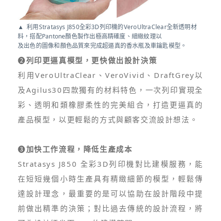
利用Stratasys J850全彩3D列印機的VeroUltraClear全新透明材
料，搭配Pantone顏色製作出極高精確度、細緻紋理以
及出色的圖像和顏色品質來完成超逼真的香水瓶及車鑰匙模型。
❷
列印更逼真模型，更快做出設計決策
利用VeroUltraClear、VeroVivid、DraftGrey以
及Agilus30四款獨有的材料特色，一次列印實現全
彩、透明和類橡膠柔性的完美組合，打造更逼真的
產品模型，以更輕鬆的方式與顧客交流設計想法。
❸
加快工作流程，降低生產成本
Stratasys J850 全彩3D列印機對比建模服務，能
在短短幾個小時生產具有精緻細節的模型，輕鬆傳
達設計理念，最重要的是可以協助在設計階段中提
前做出精準的決策；對比過去傳統的設計流程，將