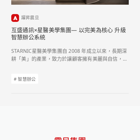
躍昇震旦
互盛通訊×星醫美學集團— 以完美為核心 升級
智慧辦公系統
STARNIC星醫美學集團自 2008 年成立以來，長期深
耕「美」的產業，致力於讓顧客擁有美麗與自信，旗
下擁有星醫美學院、星和愛漂亮及星采保養品三大品
牌，並與星和醫美診所策略聯盟，目前全台門市超過
# 智慧辦公
70家，用戶數超過50萬。2020 年因應全球疫情影
響，星醫美學集團正式投入大健康領域，持續以創造
優質的「用戶體驗服務」 為核心理念。