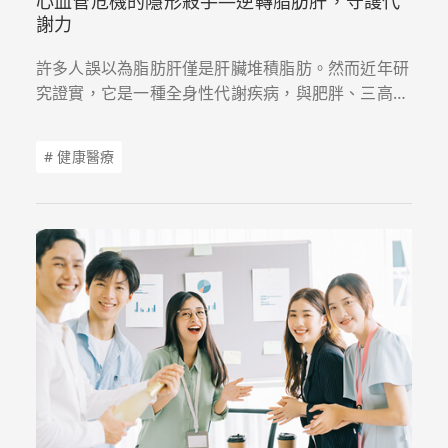
心血管危機的隱形殺手—逆轉脂肪肝，守護代
謝力
許多人誤以為脂肪肝僅是肝臟堆積脂肪。然而近年研
究證實，它是一種全身性代謝疾病，與肥胖、三高及
糖尿病密不可分。隨著B、C型肝炎逐步受到控制，
脂肪肝已成為健康管理的新挑戰。
# 健康醫療