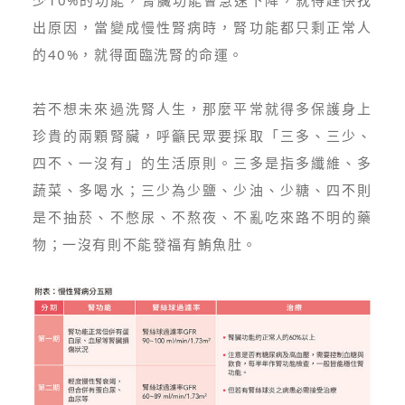
少10%的功能，腎臟功能會急速下降，就得趕快找
出原因，當變成慢性腎病時，腎功能都只剩正常人
的40%，就得面臨洗腎的命運。
若不想未來過洗腎人生，那麼平常就得多保護身上
珍貴的兩顆腎臟，呼籲民眾要採取「三多、三少、
四不、一沒有」的生活原則。三多是指多纖維、多
蔬菜、多喝水；三少為少鹽、少油、少糖、四不則
是不抽菸、不憋尿、不熬夜、不亂吃來路不明的藥
物；一沒有則不能發福有鮪魚肚。