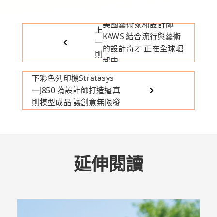
美國藝術家和設計師
上
KAWS 結合流行與藝術
一
的設計奇才 正在全球崛
則
起中
唯一Pantone認證的3D
下
彩色列印機Stratasys
一
J850 為設計師打造逼真
則
模型成品 讓創意無限發
揮
延伸閱讀