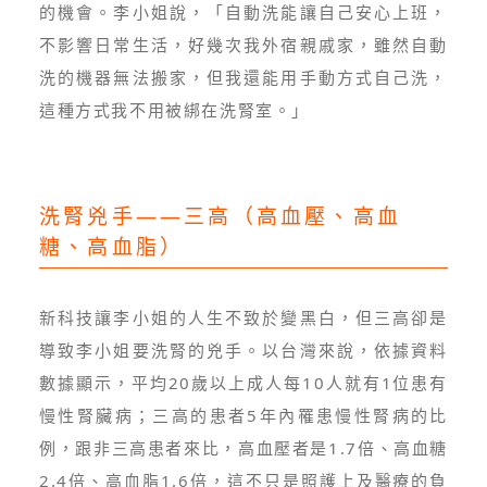
的機會。李小姐說，「自動洗能讓自己安心上班，
不影響日常生活，好幾次我外宿親戚家，雖然自動
洗的機器無法搬家，但我還能用手動方式自己洗，
這種方式我不用被綁在洗腎室。」
洗腎兇手——三高（高血壓、高血
糖、高血脂）
新科技讓李小姐的人生不致於變黑白，但三高卻是
導致李小姐要洗腎的兇手。以台灣來說，依據資料
數據顯示，平均20歲以上成人每10人就有1位患有
慢性腎臟病；三高的患者5年內罹患慢性腎病的比
例，跟非三高患者來比，高血壓者是1.7倍、高血糖
2.4倍、高血脂1.6倍，這不只是照護上及醫療的負