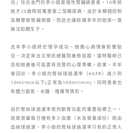
功」住在金門的李小姐是慢性腎臟病患者，10年前
她才20歲時就罹患第二型糖尿病，由於未積極控制
血糖導致腎臟病變，而這也讓結婚多年的她來一直
無法如願生子。
去年李小姐終於懷孕成功，她擔心病情會影響胎
兒，決定來台北榮民總醫院產檢追蹤，當時醫師已
告知她產後可能要有洗腎的心理準備。結果，半年
後回診，李小姐的腎絲球過濾率（eGFR）減少到
10ml/min以下(正常為100ml/min)，同時患者也
有體力變差、水腫、搔癢等情形。
由於腎絲球過濾率是判斷腎功能的重要指標之一，
就是測量每分鐘有多少血漿（水及營養成份）經由
血絲球過濾，李小姐的腎絲球過濾率只有約正常人