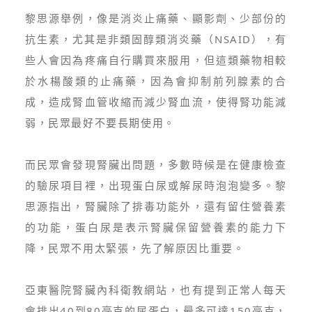
黎思源舉例，像是消炎止痛藥、顯影劑、少部份的
抗生素，尤其是非類固醇類消炎藥（NSAID），有
些人會因為疼痛自行購買來服用，但這類藥物相較
於水楊酸類的止痛藥，因為會抑制前列腺素的合
成，造成腎血管收縮而減少腎血流，使得腎功能減
弱，民眾最好不要長期使用。
而民眾會發現腎臟出問題，多數時候是在健康檢查
的驗尿項目裡，出現蛋白尿或解尿時泡泡變多。黎
思源指出，腎臟除了排毒功能外，還有留住營養素
的功能，蛋白尿是表示腎臟保留營養素的能力下
降，民眾不用太緊張，先了解原因比重要。
亞東醫院腎臟內科衛教網站，也有提到正常人每天
會排出40到80毫克的尿蛋白，最多可達150毫克，