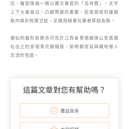
花，腹部環繞一圈以藏文書寫的「吉祥贊」，文字
上下大量留白，凸顯贊語的重要，近底部排列蓮瓣
框內填折枝靈芝紋，足牆用細筆勾畫卷草紋為飾。
類似的器形紋飾亦可見於江西省景德鎮珠山官窯遺
址出土的宣德青花僧帽壺，是明朝宮廷與藏地僧人
交流的見證。
這篇文章對您有幫助嗎？
獲益良多