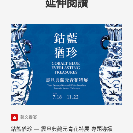
延伸閱讀
藝文饗宴
鈷藍猶珍 — 震旦典藏元青花特展 專題導讀