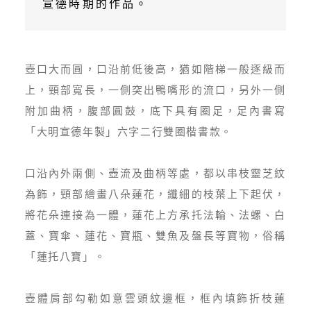
宣德時期的作品。
壺口大而圓，口沿前低後高，猶如階梯一般逐級而
上，頸部寬長，一側突出鴨嘴形的流口，另外一側
附加曲柄，腹部圓鼓，底下具有圈足，足內書寫
「大明宣德年製」六字二行雙圈楷書款。
口沿內外兩側、壺流及曲柄等處，都以串枝靈芝紋
為飾，頸部繪畫八朵蓮花，纖細的枝葉上下起伏，
將花朵連接為一體，蓮花上方承托法輪、法螺、白
蓋、寶傘、蓮花、寶瓶、雙魚及盤長等寶物，俗稱
「蓮托八寶」。
壺體肩部勾勒如意雲頭紋邊框，框內填飾折枝蓮