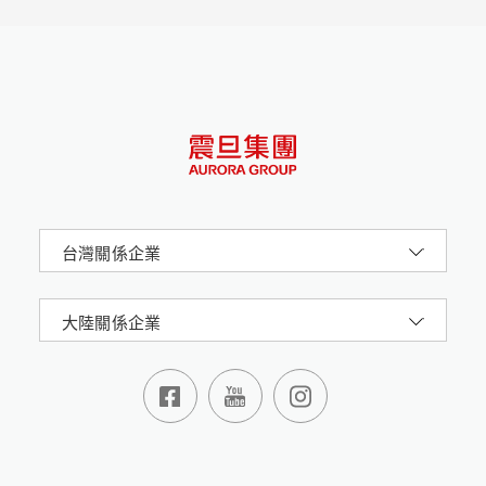
元代青花器物本身，分別從多元文化、紋飾意涵、技
法品類、修復保護的角度，全方位帶領大家一起去認
識這些來自14世紀的藝術經典。第二部分「青藍華
章」關注元代青花的形紋設計，解讀當時陶瓷工匠的
設計原則，發掘珍貴藝術遺產背後的不凡創造力和精
妙之處。
台灣關係企業
大陸關係企業