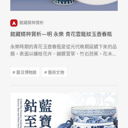
館藏精粹賞析
館藏精粹賞析—明 永樂 青花雲龍紋玉壺春瓶
永樂時期的青花玉壺春瓶是從元代晚期延續下來的品
類，表面以纏枝花卉、蝴蝶萱草、竹石芭蕉、花木禽
鳥及雲中遊龍為主紋，如本期所要欣賞者正是永樂官
窯的典型器物。
# 震旦博物館
# 藝術文物