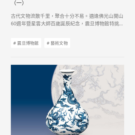
（一）
古代文物流散千里，聚合十分不易。適逢佛光山開山
60週年暨星雲大師百歲誕辰紀念，震旦博物館特挑選
部分藏品委請專家修復，於2026年7月18日至11月
22日在佛光山佛陀紀念館呈現「鈷藍猶珍：震旦典藏
# 震旦博物館
# 藝術文物
元青花特展」，帶領大家欣賞十四世紀元代靑花的灼
灼風采。