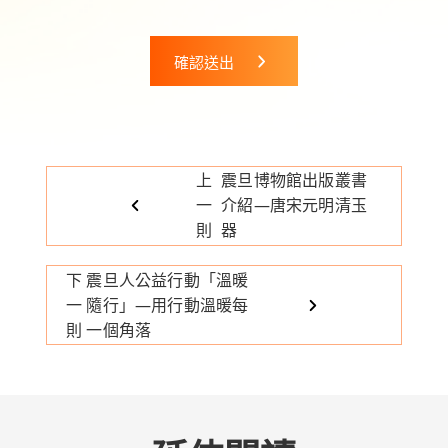
確認送出
上
震旦博物館出版叢書
一
介紹—唐宋元明清玉
則
器
下
震旦人公益行動「溫暖
一
隨行」—用行動溫暖每
則
一個角落