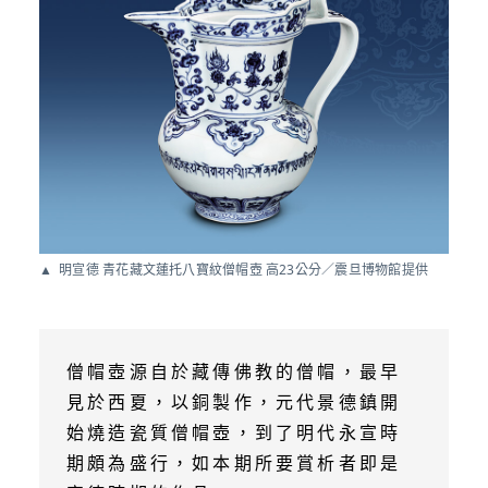
明宣德 青花藏文蓮托八寶紋僧帽壺 高23公分／震旦博物館提供
僧帽壺源自於藏傳佛教的僧帽，最早
見於西夏，以銅製作，元代景德鎮開
始燒造瓷質僧帽壺，到了明代永宣時
期頗為盛行，如本期所要賞析者即是