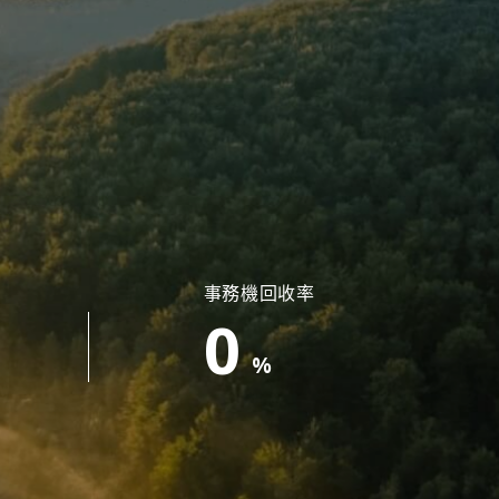
More
事務機回收率
0
%