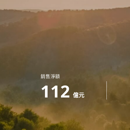
銷售淨額
112
億元