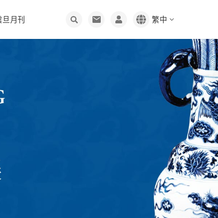
震旦月刊
繁中
雲端人資
客服中心
創刊理念
3D列印
加入震旦
編輯聊天室
人
股東服務
回饋社會
投資人專區工具
綠色採購
資保護
股價資訊
文化傳承
聯絡窗口
供應商管理規範
震旦雲
通業技研
人才招募
股東會
公益活動
索取資料
長陽生醫
同仁樂意
溝通
物資需求表
問與答
幸福震旦
網路會員
供應商專區