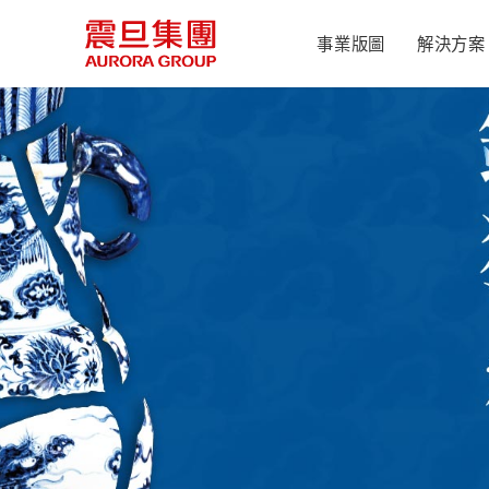
事業版圖
解決方案
辦公設備
產業新聞
集團簡介
震旦月刊
公司治理
永續辦公
致股東報告書
未來辦公
震旦辦公設備
震旦簡介
董事會
健康辦公
互盛
成長歷程
功能性委員會
經營雙引擎
金儀
震旦榮耀
組織職掌
人才孵化器
康鈦
震旦博物館
公司治理運作情
世博震旦館
內部稽核
傳善獎
重要內規
資訊公開