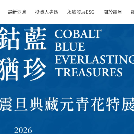
最新消息
投資人專區
永續發展ESG
關於震旦
辦公家具
經營理念
各期月刊
活動新訊
空間規劃
品牌發展
精彩50
永續震旦
永續承諾
財務資訊
永續管理
新聞與活動
利害關係
董事長的話
每季財務報告
推動永續發展執行
活動訊息
隱私權及個
震旦家具
經營理念
大震設計
品牌發展
情形
聲明
議合與重大議題
每月營收報告
投資人新聞
顧客滿意
震旦吉祥物
永續報告書
利害關係人
公司年報
重大公告
同仁樂意
氣候相關財務揭露
聯絡窗口
證交所資訊
回饋社會
(TCFD)
形
追求永續經營