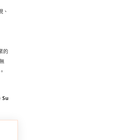
現、
業的
無
。
 Su