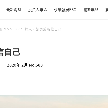
最新消息
投資人專區
永續發展ESG
關於震旦
 No.583
/
年輕人，請勇於相信自己
辦公家具
經營理念
各期月刊
活動新訊
空間規劃
品牌發展
精彩50
永續震旦
永續承諾
財務資訊
永續管理
新聞與活動
利害關係
董事長的話
每季財務報告
推動永續發展執行
活動訊息
隱私權及個
震旦家具
經營理念
大震設計
品牌發展
情形
聲明
信自己
議合與重大議題
每月營收報告
投資人新聞
顧客滿意
震旦吉祥物
永續報告書
利害關係人
公司年報
重大公告
同仁樂意
氣候相關財務揭露
聯絡窗口
2020年 2月 No.583
證交所資訊
回饋社會
(TCFD)
形
追求永續經營