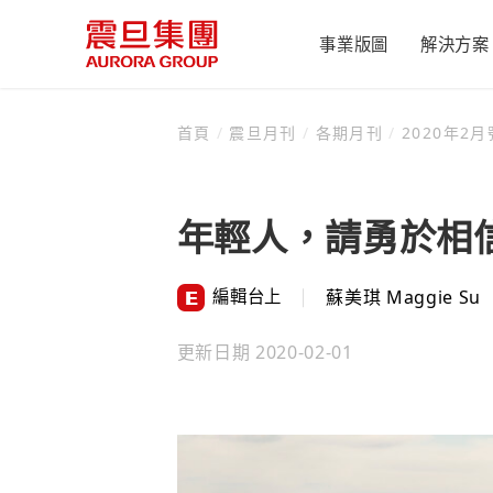
事業版圖
解決方案
首頁
/
震旦月刊
/
各期月刊
/
2020年2月號
辦公設備
產業新聞
集團簡介
震旦月刊
公司治理
永續辦公
致股東報告書
未來辦公
震旦辦公設備
震旦簡介
年輕人，請勇於相
董事會
健康辦公
互盛
成長歷程
功能性委員會
經營雙引擎
金儀
震旦榮耀
編輯台上
蘇美琪 Maggie Su
組織職掌
人才孵化器
康鈦
震旦博物館
公司治理運作情
世博震旦館
更新日期
2020-02-01
內部稽核
傳善獎
重要內規
資訊公開