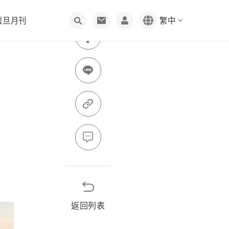
震旦月刊
繁中
雲端人資
客服中心
創刊理念
3D列印
加入震旦
編輯聊天室
人
股東服務
回饋社會
投資人專區工具
綠色採購
資保護
股價資訊
文化傳承
聯絡窗口
供應商管理規範
震旦雲
通業技研
人才招募
股東會
公益活動
索取資料
長陽生醫
同仁樂意
溝通
物資需求表
問與答
幸福震旦
網路會員
供應商專區
返回列表