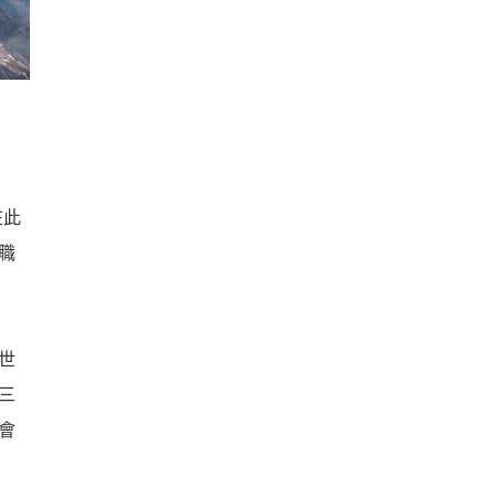
在此
職
世
三
會