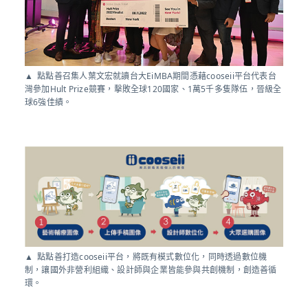
點點善召集人葉文宏就讀台大EiMBA期間憑藉cooseii平台代表台
灣參加Hult Prize競賽，擊敗全球120國家、1萬5千多隻隊伍，晉級全
球6強佳績。
點點善打造cooseii平台，將既有模式數位化，同時透過數位機
制，讓國外非營利組織、設計師與企業皆能參與共創機制，創造善循
環。