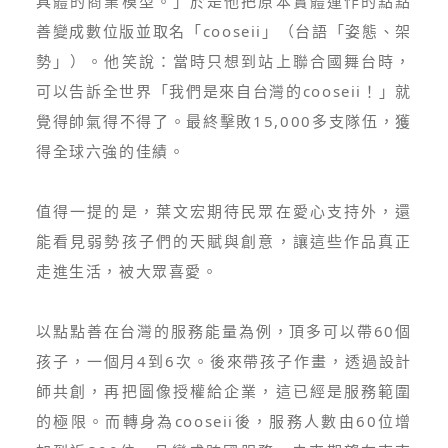
具體的商業模型。」於是他把原本實體運作的點點
善變成數位版並取名「cooseii」（台語「姿態、架
勢」）。他笑說：當時只想到站上聯合國舞台時，
可以告訴全世界「我們是來自台灣的cooseii！」就
覺得帥氣得不得了。最終擊敗15,000多支隊伍，獲
得全球六強的佳績。
值得一提的是，葉文宏期待民眾在愛心支持外，還
能看見弱勢孩子們的天賦與創意，讓這些作品真正
走進生活，被大眾喜愛。
以點點善在台灣的服務能量為例，頂多可以帶60個
孩子，一個月4到6次。後來帶孩子作畫，透過設計
師共創，再把圖像授權給企業，這已經是服務範圍
的極限。而轉身為cooseii後，服務人數由60位增