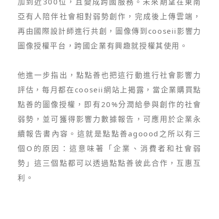
加到近300位，且變成跨國服務。未來期望在東南
亞有人陪伴社會相對弱勢創作，完成後上傳雲端，
再由國際設計師進行共創，圖像傳到cooseii影響力
圖像授權平台，跨國企業有興趣就授權其使用。
他進一步指出，點點善也把這行動進行社會影響力
評估，每月都在cooseii網站上揭露，當企業購買點
點善的圖像授權，即有20%分潤給參與創作的社會
弱勢，並可獲得影響力數據報告，可應用於企業永
續報告書內容。這就是點點善agoood之所以有三
個O的原因：這意味著「企業、消費者和社會弱
勢」這三個點都可以透過點點善彼此合作，互惠互
利。