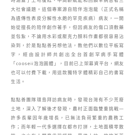
大社會議題。這個專案源自陪伴泡泡龍（正式名稱
為遺傳性表皮分解性水皰的罕見疾病）病友，一開
始從擅長的陪伴創作著手，但因病友的傷口須敷藥
並包紮，不論用水彩或壓克力顏料作畫都很容易沾
染到，於是點點善另想他法，教他們以數位平板寫
字，經由設計師共創出全台首創罕病手寫體
「cooseii泡泡圓體」，目前已上架募資平台，網友
也可以付費下載，用這款獨特字體精彩自己的書寫
生活。
點點善團隊環島拜訪病友時，發現台灣有不少荒廢
土地，深入了解後才發現，農村正面臨雙重挑戰—
許多長輩因年歲增長，已無法負荷繁重的農務工
作；而年輕一代多選擇在都市打拼，土地面積零散