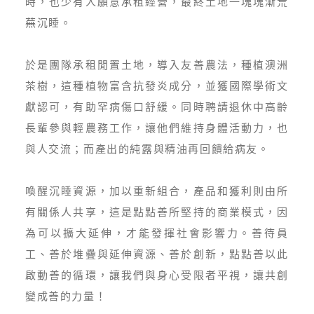
時，也少有人願意承租經營，最終土地一塊塊漸荒
蕪沉睡。
於是團隊承租閒置土地，導入友善農法，種植澳洲
茶樹，這種植物富含抗發炎成分，並獲國際學術文
獻認可，有助罕病傷口舒緩。同時聘請退休中高齡
長輩參與輕農務工作，讓他們維持身體活動力，也
與人交流；而產出的純露與精油再回饋給病友。
喚醒沉睡資源，加以重新組合，產品和獲利則由所
有關係人共享，這是點點善所堅持的商業模式，因
為可以擴大延伸，才能發揮社會影響力。善待員
工、善於堆疊與延伸資源、善於創新，點點善以此
啟動善的循環，讓我們與身心受限者平視，讓共創
變成善的力量！