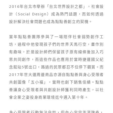
2016年台北市舉辦「台北世界設計之都」，社會設
計（Social Design）成為熱門話題，而如何透過
設計解決社會問題也成為點點善創立的契機。
當年點點善團隊參與了一場陪伴社會弱勢創作工
坊，過程中他發現孩子們的世界天馬行空，畫作別
有趣味，於是設計師們保留孩子原有線條後加入巧
思共同創作，而這些作品也應用於當時捷運國父紀
念館站5號出口，路過的民眾都忍不住停下觀賞。而
2017年世大運周邊商品亦源自點點善與身心受限者
共創圖像「五小福」，當時也創下銷售佳績。點點
善讓身心受限者與共創設計師獲利同時產生，以社
會企業之姿投身商業環境迄今邁入第十年。
身心受限者行動無法自如，但內心宇宙澎湃瑰奇，