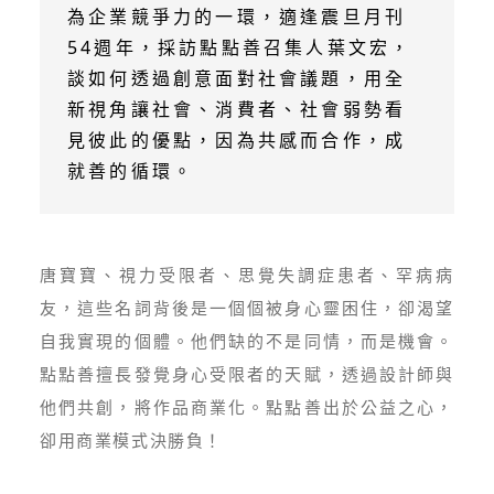
為企業競爭力的一環，適逢震旦月刊
54週年，採訪點點善召集人葉文宏，
談如何透過創意面對社會議題，用全
新視角讓社會、消費者、社會弱勢看
見彼此的優點，因為共感而合作，成
就善的循環。
唐寶寶、視力受限者、思覺失調症患者、罕病病
友，這些名詞背後是一個個被身心靈困住，卻渴望
自我實現的個體。他們缺的不是同情，而是機會。
點點善擅長發覺身心受限者的天賦，透過設計師與
他們共創，將作品商業化。點點善出於公益之心，
卻用商業模式決勝負！