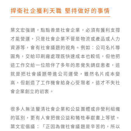
捍衛社企獲利天職 堅持做好的事情
葉文宏強調，點點善是社會企業，必須有獲利支撐
才能營運，只是社會企業不管是物流或產品或人力
資源等，會有社會議題的視角。例如：公司名片導
圓角，交給印刷廠處理既快速成本也較低，但他把
這工作交給一位陪伴了多年的思覺失調症患者，這
就是把社會議題帶進公司運營，雖然名片成本變
高，但創造了工作機會給身心受限者，這才不失社
會企業創立的初衷。
很多人無法釐清社會企業和公益團體或非營利組織
的區別，更有人會把做公益和犧牲奉獻畫上等號。
葉文宏倡議：「正因為做社會議題是辛苦的，所以