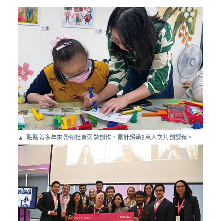
點點善多年來帶領社會弱勢創作，累計超過3萬人次共創課程。