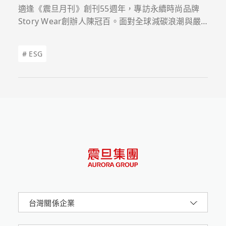
適逢《震旦月刊》創刊55週年，專訪永續時尚品牌
Story Wear創辦人陳冠百。面對全球減碳浪潮與嚴
格的國際環保法規，帶領品牌打破傳統紡織業的代工
思維，以「零廢棄」為核心策略，透過解構與重組廢
# ESG
棄丹寧，完美融合綠色供應鏈與社會企業精神。
台灣關係企業