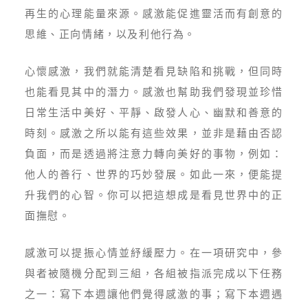
再生的心理能量來源。感激能促進靈活而有創意的
思維、正向情緒，以及利他行為。
心懷感激，我們就能清楚看見缺陷和挑戰，但同時
也能看見其中的潛力。感激也幫助我們發現並珍惜
日常生活中美好、平靜、啟發人心、幽默和善意的
時刻。感激之所以能有這些效果，並非是藉由否認
負面，而是透過將注意力轉向美好的事物，例如：
他人的善行、世界的巧妙發展。如此一來，便能提
升我們的心智。你可以把這想成是看見世界中的正
面撫慰。
感激可以提振心情並紓緩壓力。在一項研究中，參
與者被隨機分配到三組，各組被指派完成以下任務
之一：寫下本週讓他們覺得感激的事；寫下本週遇