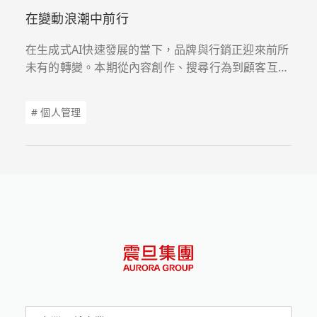
在變動浪潮中前行
在生成式AI快速發展的當下，品牌與行銷正迎來前所
未有的轉變。本期從內容創作、搜尋行為到顧客互
動，解析AI如何重塑溝通模式與價值鏈。當科技成為
策略核心，企業需重新理解消費者需求，結合數據與
# 個人管理
創意，打造更具精準度與影響力的品牌體驗。