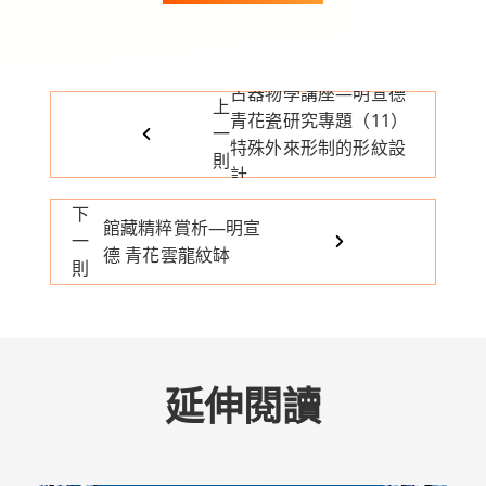
古器物學講座—明宣德
上
青花瓷研究專題（11）
一
特殊外來形制的形紋設
則
計
下
館藏精粹賞析—明宣
一
德 青花雲龍紋缽
則
延伸閱讀