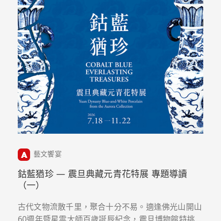
藝文饗宴
鈷藍猶珍 — 震旦典藏元青花特展 專題導讀
（一）
古代文物流散千里，聚合十分不易。適逢佛光山開山
60週年暨星雲大師百歲誕辰紀念，震旦博物館特挑選