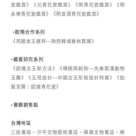
瓷鑑賞》《元青花瓷鑑賞》《明青花瓷鑑賞》《明
永樂青花瓷鑑賞》《明宣德青花瓷鑑賞》
•館際合作系列
《芮國金玉選粹—陝西韓城春秋寶藏》
•鑑賞研究系列
《認識古玉新方法》《傳統與創新—先秦兩漢動物
玉雕》《玉見設計—中國古玉形紋設計特展》《鈷
藍至寶：認識青花瓷》
•書籍銷售點
台灣地區
三民書局、汗牛文物藝術書店、華典文物書店、樂