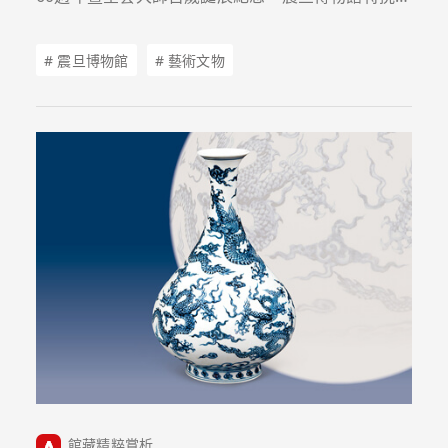
部分藏品委請專家修復，於2026年7月18日至11月
22日在佛光山佛陀紀念館呈現「鈷藍猶珍：震旦典藏
# 震旦博物館
# 藝術文物
元青花特展」，帶領大家欣賞十四世紀元代靑花的灼
灼風采。
館藏精粹賞析