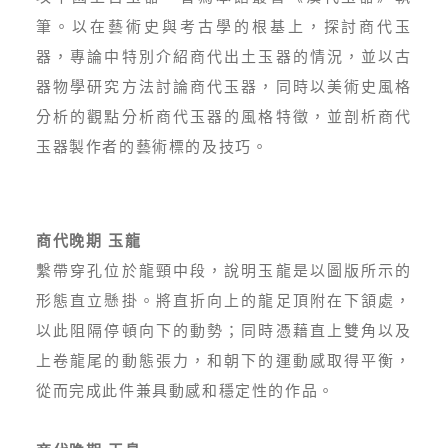
筆。以在藝術史與考古學的根基上，探討商代玉
器，專論中特別介紹商代出土玉器的情況，並以古
器物學研究方法討論商代玉器，同時以美術史風格
分析的觀點分析商代玉器的風格特徵，並剖析商代
玉器製作者的藝術標的及技巧。
商代晚期 玉龍
繫帶穿孔位於龍頸中段，說明玉龍是以圖版所示的
形態直立懸掛。將直折向上的龍足頂附在下頷處，
以此阻隔停頓向下的動勢；同時憑藉直上雙角以及
上卷龍尾的動態張力，和朝下的運動感取得平衡，
從而完成此件兼具動感和穩定性的作品。