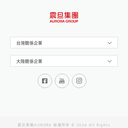
章」關注元代青花的形紋設計，解讀當時陶瓷工匠的
設計原則，發掘珍貴藝術遺產背後的不凡創造力和精
妙之處。
台灣關係企業
大陸關係企業
震旦集團AURORA 版權所有 © 2024 All Rights