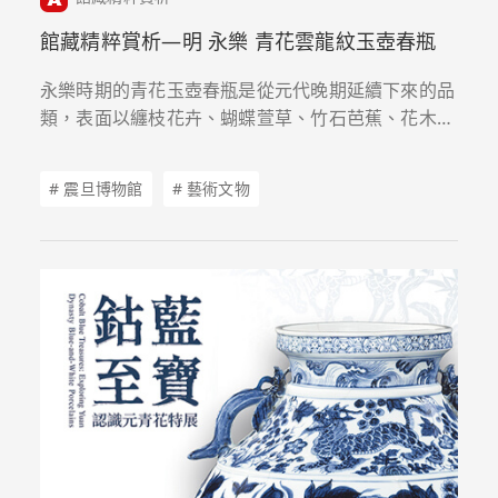
館藏精粹賞析—明 永樂 青花雲龍紋玉壺春瓶
永樂時期的青花玉壺春瓶是從元代晚期延續下來的品
類，表面以纏枝花卉、蝴蝶萱草、竹石芭蕉、花木禽
鳥及雲中遊龍為主紋，如本期所要欣賞者正是永樂官
窯的典型器物。
# 震旦博物館
# 藝術文物