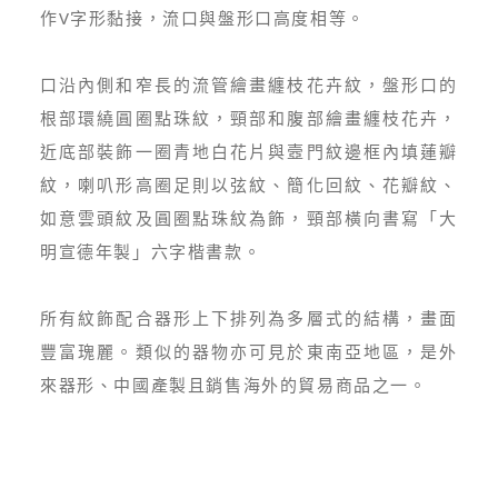
作V字形黏接，流口與盤形口高度相等。
口沿內側和窄長的流管繪畫纏枝花卉紋，盤形口的
根部環繞圓圈點珠紋，頸部和腹部繪畫纏枝花卉，
近底部裝飾一圈青地白花片與壼門紋邊框內填蓮瓣
紋，喇叭形高圈足則以弦紋、簡化回紋、花瓣紋、
如意雲頭紋及圓圈點珠紋為飾，頸部橫向書寫「大
明宣德年製」六字楷書款。
所有紋飾配合器形上下排列為多層式的結構，畫面
豐富瑰麗。類似的器物亦可見於東南亞地區，是外
來器形、中國產製且銷售海外的貿易商品之一。