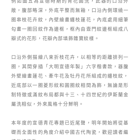
例如圖五為宣德時期的青花圓洗，此器的口沿外
敞，腹部略深，外底平整而無釉，口沿內側環繞一
圈串枝花卉紋，內壁繪畫纏枝蓮花，內底處用細筆
勾畫一圈回紋作為邊框，框內由壼門紋邊框組成八
瓣式的花形，花瓣內部填飾雜寶紋樣。
口沿外側描繪八束折枝花卉，以相等的距離排列一
圈，其間穿插「大明宣德年製」六字楷書款，器腹
外壁繪畫蓮花、牽牛花及牡丹花所組成的纏枝紋，
近底部以一圈菱形紋和圓圈紋相間為飾，無論是形
制特徵或滿紋布局都與十三、十四世紀的伊斯蘭金
屬洗相似，外來風格十分鮮明。
本年度的宣德青花專題已近尾聲，明年開始將從基
礎而全面性的角度介紹中國古代陶瓷，歡迎讀者繼