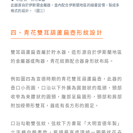
此器源自於伊斯蘭金屬器，盒內配合伊斯蘭地區的繪畫習慣，製成多
格式的設計。（圖三）
四、青花雙耳葫蘆扁壺形紋設計
雙耳葫蘆扁壺屬於貯水器，造形源自於伊斯蘭地區
的金屬器或陶器，青花紋飾配合器身形狀布局。
例如圖四為宣德時期的青花雙耳葫蘆扁壺，此器的
壺口小而圓，口沿以下外擴為圓鼓狀的瓶頭，頸部
收窄為束腰狀的圓頸，腹部呈扁圓形，頸部和肩部
附加綬帶形雙耳，器底有長方形的圈足。
口沿勾勒雙弦紋，弦紋下方書寫「大明宣德年製」
六字橫向楷書款，瓶頭最寬處環繞一圈帶狀花卉