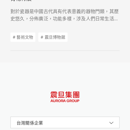
對於瓷器是中國古代具有代表意義的器物門類，其歷
史悠久，分佈廣泛，功能多樣，涉及人們日常生活的
方方面面，無疑是中國傳統文化的集大成者之一。這
其中青花瓷器這一品類尤為特殊，它濫觴於唐，成熟
# 藝術文物
# 震旦博物館
於元，並進一步影響了明清瓷器的發展。此本圖錄集
中收錄了震旦博物館多年來收藏的元代青花精品器
物。本書分為兩大部分，第一部分「風華雅韻」聚焦
元代青花器物本身，分別從多元文化、紋飾意涵、技
法品類、修復保護的角度，全方位帶領大家一起去認
識這些來自14世紀的藝術經典。第二部分「青藍華
章」關注元代青花的形紋設計，解讀當時陶瓷工匠的
設計原則，發掘珍貴藝術遺產背後的不凡創造力和精
妙之處。
台灣關係企業