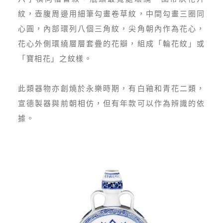
紋，壺腹周邊用細筆勾畫卷草紋，中間勾畫三圈同
心圓，內部環列八個三角紋，尖角朝內作為花心，
花心外側環繞層層套疊的花瓣，組成「輪花紋」或
「寶相花」之紋樣。
此類器物亦創燒於永樂時期，有白釉和青花二類，
宣德製器與前朝相仿，但有年款可以作為辨識的依
據。