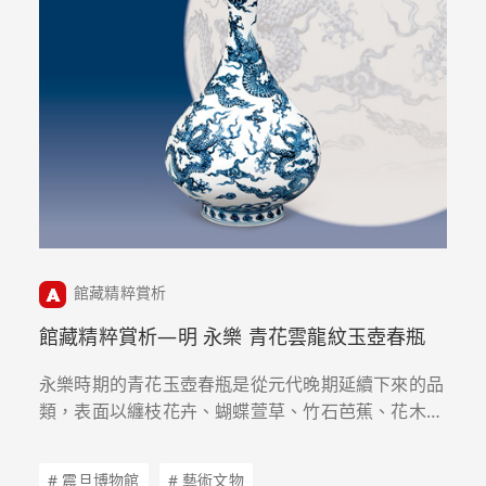
館藏精粹賞析
館藏精粹賞析—明 永樂 青花雲龍紋玉壺春瓶
永樂時期的青花玉壺春瓶是從元代晚期延續下來的品
類，表面以纏枝花卉、蝴蝶萱草、竹石芭蕉、花木禽
鳥及雲中遊龍為主紋，如本期所要欣賞者正是永樂官
窯的典型器物。
# 震旦博物館
# 藝術文物