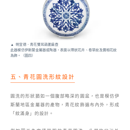
明宣德．青花雙耳葫蘆扁壺
此器模仿伊斯蘭金屬器或陶器，表面以帶狀花卉、卷草紋及寶相花紋
為飾。（圖四）
五、青花圓洗形紋設計
圓洗的形狀猶如一個腹部略深的圓盆，也是模仿伊
斯蘭地區金屬器的產物，青花紋飾遍布內外，形成
「紋滿身」的設計。