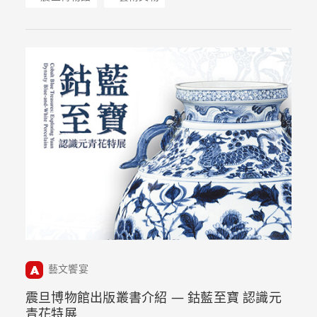
藝文饗宴
震旦博物館出版叢書介紹 — 鈷藍至寶 認識元
青花特展