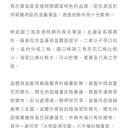
青花筆盒是宣德時期頗富特色的品類，造形源自於
伊斯蘭地區的金屬筆盒，表面紋飾布局十分繁縟。
例如圖三為宣德時期的青花筆盒，此器呈長橢圓
形，器身包含盒蓋與盒體兩部分，二者以子母口扣
合。盒內分成三格，圓口格與三角形花口格比較
小，海棠口格比較大，可以貯墨、置筆及刀具之存
放。
盒體與盒蓋用蘇麻離青料繪畫紋飾。蓋面中間為菱
花形開光，開光內部繪畫折枝蕃蓮，周邊布滿卷草
紋錦地，折沿處環繞一圈帶狀花草，盒蓋內部描繪
歲寒三友圖。盒體外壁有四個海棠形開光，開光內
部繪畫纏枝菊花與蕃蓮花，外側布滿六角形錦地，
其中一處可見「大明宣德年製」六字橫向楷書款。