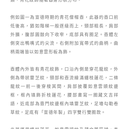
例如圖一為宣德時期的青花僧帽壺，此器的壺口前
低後高，猶如階梯一般逐級而上，頸部粗長，肩部
外擴，腹部圓鼓向下收窄，底部具有圈足。壺體左
側突出鴨嘴式的尖流，右側附加寬帶式的曲柄，曲
柄兩端皆以如意雲形板為飾。
壺體內外皆有青花紋飾，口沿內側是穿花龍紋，外
側為帶狀靈芝紋，頸部和壺流繪滿纏枝蓮花，二條
龍紋一前一後穿梭其間，肩部披覆如意雲頭紋邊
框，框內填飾折枝蓮花，腰部書寫一圈藏文吉祥
語，近底部為壼門紋邊框內填靈芝紋，足墻勾勒卷
草紋，足底有「宣德年製」四字雙行雙圈款。