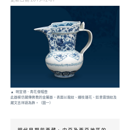
明宣德．青花僧帽壺
此器模仿藏傳佛教的金屬器，表面以龍紋、纏枝蓮花、如意雲頭紋及
藏文吉祥語為飾。（圖一）