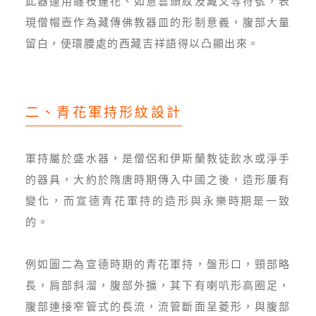
此器運用纏枝蓮花、如意雲頭紋及藏文等符號，表
現僧帽壺作為藏傳佛教器皿的形制意義，腹部大量
留白，使環腰處的西藏吉祥語得以凸顯出來。
二、青花軍持形紋設計
軍持屬於盛水器，是僧侶和伊斯蘭教徒飲水或淨手
的器具，大約於隋唐時期傳入中國之後，造形屢有
變化，而宣德青花軍持的造形與永樂時期是一致
的。
例如圖二為宣德時期的青花軍持，盤形口，頸部略
長，肩部斜溜，腹部外擴，其下有喇叭形高圈足，
腹部連接窄管式的長流，流管斷面呈菱形，與腹部