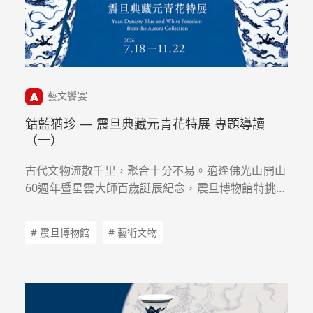
藝文饗宴
鈷藍猶珍 — 震旦典藏元青花特展 專題導讀
（一）
古代文物流散千里，聚合十分不易。適逢佛光山開山
60週年暨星雲大師百歲誕辰紀念，震旦博物館特挑選
部分藏品委請專家修復，於2026年7月18日至11月
22日在佛光山佛陀紀念館呈現「鈷藍猶珍：震旦典藏
# 震旦博物館
# 藝術文物
元青花特展」，帶領大家欣賞十四世紀元代靑花的灼
灼風采。