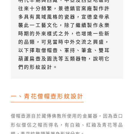
明代早期與西藏、中亞及西亞地區的
往來十分頻繁，景德鎮官窯廠製作許
多具有異域風格的瓷器，宣德皇帝承
襲此一工藝文化，除了繼續製作永樂
時期的外來樣式之外，也增燒一些新
的品類，可見當時中外交流之興盛，
以下擇取僧帽壺、軍持、筆盒、雙耳
葫蘆扁壺及圓洗等五類器物，說明它
們的形紋設計。
一、青花僧帽壺形紋設計
僧帽壺源自於藏傳佛教所使用的金屬器，因為壺口
形似僧侶之帽而得名，有白釉、紅釉及青花等品
類，青花紋飾隨著器身形狀分布。