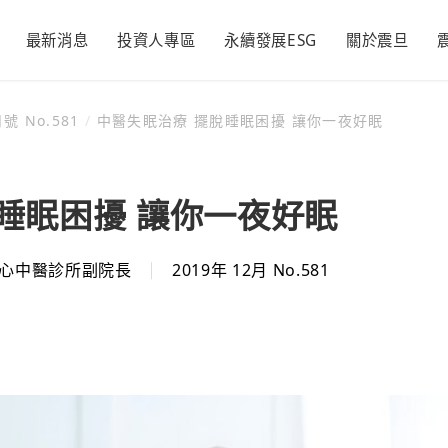
最新消息
投資人專區
永續發展ESG
關於震旦
號 No.581
/
中醫失眠治療 擺脫睡眠困擾 讓你一夜好眠
辦公家具
經營理念
各期月刊
活動新訊
空間規劃
品牌發展
精彩50
永續震旦
永續承諾
財務資訊
永續管理
新聞與活動
利害關係
董事長的話
每季財務報告
推動永續發展執行
活動訊息
隱私權及個
震旦家具
經營理念
大震設計
品牌發展
情形
聲明
睡眠困擾 讓你一夜好眠
議合與重大議題
每月營收報告
投資人新聞
顧客滿意
震旦吉祥物
永續報告書
利害關係人
公司年報
重大公告
同仁樂意
氣候相關財務揭露
聯絡窗口
心中醫診所副院長
2019年 12月 No.581
證交所資訊
回饋社會
(TCFD)
形
追求永續經營