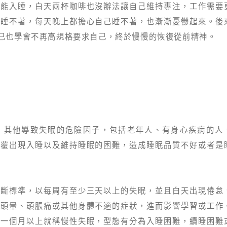
才能入睡，白天兩杯咖啡也沒辦法讓自己維持專注，工作需要
都睡不著，每天晚上都擔心自己睡不著，也漸漸憂鬱起來。後
己也學會不再高規格要求自己，終於慢慢的恢復從前精神。
，其他導致失眠的危險因子，包括老年人、有身心疾病的人
反覆出現入睡以及維持睡眠的困難，造成睡眠品質不好或者是
診斷標準，以每周有至少三天以上的失眠，並且白天出現倦怠
、頭暈、頭脹痛或其他身體不適的症狀，進而影響學習或工作
過一個月以上就稱慢性失眠，型態有分為入睡困難，續睡困難