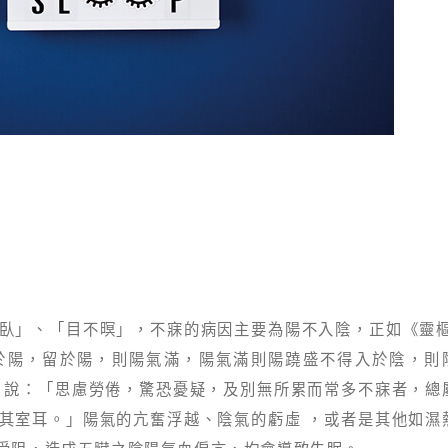
臥」、「目不暝」，不寐的病因主要為陽不入陰，正如《靈樞
於陽，留於陽，則陽氣滿，陽氣滿則陽蹺盛不得入於陰，則
》說：「思慮勞倦，驚恐憂疑，及別無所累而常多不寐者，總
其室耳。」陽氣的亢奮浮越、陰氣的虧虛 ，或者是其他如濕