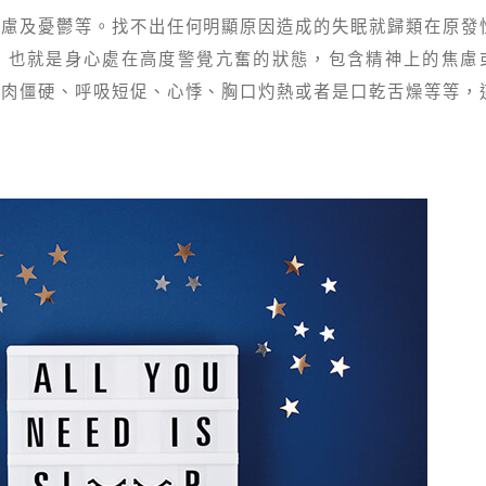
焦慮及憂鬱等。找不出任何明顯原因造成的失眠就歸類在原發
，也就是身心處在高度警覺亢奮的狀態，包含精神上的焦慮
肌肉僵硬、呼吸短促、心悸、胸口灼熱或者是口乾舌燥等等，