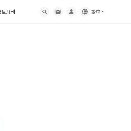
震旦月刊
繁中
雲端人資
客服中心
創刊理念
3D列印
加入震旦
編輯聊天室
人
股東服務
回饋社會
投資人專區工具
綠色採購
資保護
股價資訊
文化傳承
聯絡窗口
供應商管理規範
震旦雲
通業技研
人才招募
股東會
公益活動
索取資料
長陽生醫
同仁樂意
溝通
物資需求表
問與答
幸福震旦
網路會員
供應商專區