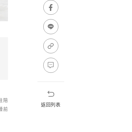
往陪
返回列表
睡前