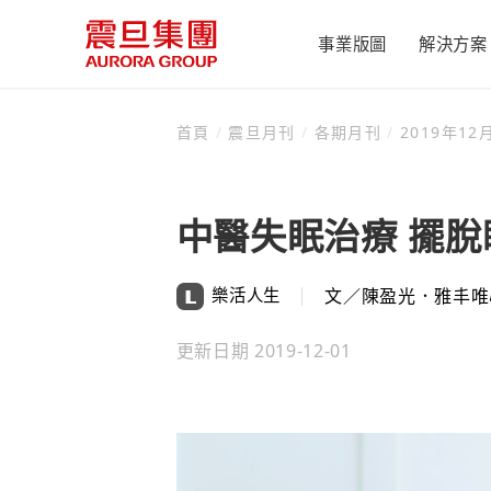
事業版圖
解決方案
首頁
/
震旦月刊
/
各期月刊
/
2019年12月
辦公設備
產業新聞
集團簡介
震旦月刊
公司治理
永續辦公
致股東報告書
未來辦公
震旦辦公設備
震旦簡介
中醫失眠治療 擺脫
董事會
健康辦公
互盛
成長歷程
功能性委員會
經營雙引擎
金儀
震旦榮耀
樂活人生
文／陳盈光．雅丰唯
組織職掌
人才孵化器
康鈦
震旦博物館
公司治理運作情
世博震旦館
更新日期
2019-12-01
內部稽核
傳善獎
重要內規
資訊公開