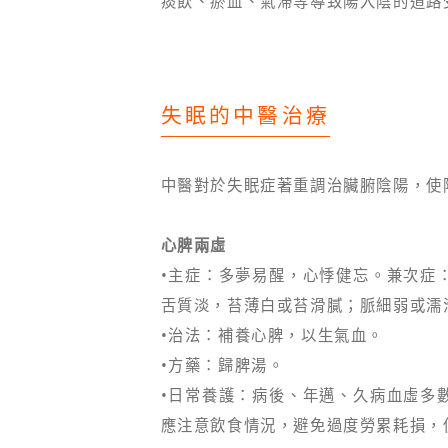
痰飲、瘀血、氣滯等導致陽入陰的道路
失眠的中醫治療
中醫對於失眠症著重調治臟腑陰陽，使
心脾兩虛
•主症：多夢易醒，心悸健忘。兼次症
舌質淡，苔薄白或苔滑膩；脈細弱或濡
•治法：補養心脾，以生氣血。
•方藥：歸脾湯。
•日常養護：病後、年邁、久病血虛多
應注意飲食情況，避免過度勞累耗損，