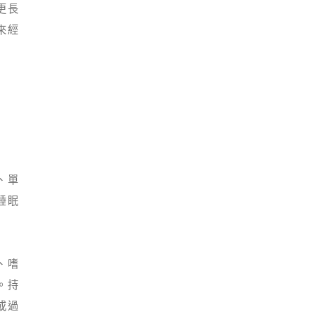
更長
來經
、單
睡眠
、嗜
。持
或過