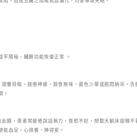
受阻，造成五臟之陰陽氣血偏亢，均會導致失眠。
陰平陽秘，臟腑功能恢復正常 。
：頭暈目眩，肢倦神疲，飲食無味，面色少華或脘悶納呆。舌
滑。
數此類，患者常疲倦說話無力，食慾不好，想整天躺床卻睡不
使氣血足，心得養，神得安。