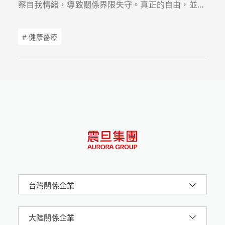
察自我情緒，導致關係界限失守。真正的自由，並非
來自於滿足他人的期待，而是在於擁有拒絕的勇氣。
透過心理諮商師帶領檢視內心的好人情結，學習在溫
# 健康醫療
柔中帶有堅定，找回心理空間的掌控權。
台灣關係企業
大陸關係企業