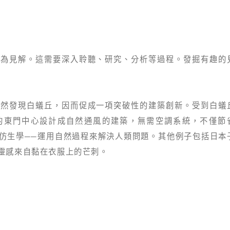
化為見解。這需要深入聆聽、研究、分析等過程。發掘有趣的
偶然發現白蟻丘，因而促成一項突破性的建築創新。受到白蟻
的東門中心設計成自然通風的建築，無需空調系統，不僅節
仿生學──運用自然過程來解決人類問題。其他例子包括日本
靈感來自黏在衣服上的芒刺。