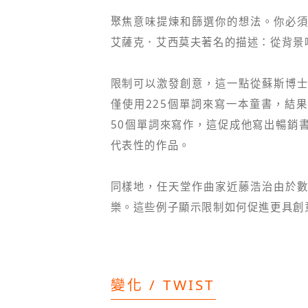
聚焦意味提煉和篩選你的想法。你必
艾薩克．艾西莫夫著名的描述：從背景
限制可以激發創意，這一點從蘇斯博
僅使用225個單詞來寫一本童書，結
50個單詞來寫作，這促成他寫出暢銷
代表性的作品。
同樣地，任天堂作曲家近藤浩治由於
樂。這些例子顯示限制如何促進更具創
變化 / TWIST