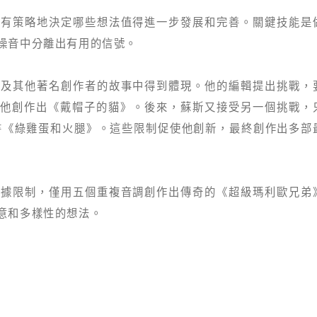
須有策略地決定哪些想法值得進一步發展和完善。關鍵技能是
噪音中分離出有用的信號。
士及其他著名創作者的故事中得到體現。他的編輯提出挑戰，
果他創作出《戴帽子的貓》。後來，蘇斯又接受另一個挑戰，
書《綠雞蛋和火腿》。這些限制促使他創新，最終創作出多部
數據限制，僅用五個重複音調創作出傳奇的《超級瑪利歐兄弟
意和多樣性的想法。