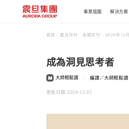
事業版圖
解決方案
首頁
/
震旦月刊
/
各期月刊
/
2024年12月
辦公設備
產業新聞
集團簡介
震旦月刊
公司治理
永續辦公
致股東報告書
未來辦公
震旦辦公設備
震旦簡介
成為洞見思考者
董事會
健康辦公
互盛
成長歷程
功能性委員會
經營雙引擎
金儀
震旦榮耀
大師輕鬆讀
編譯／大師輕鬆讀
組織職掌
人才孵化器
康鈦
震旦博物館
公司治理運作情
世博震旦館
更新日期
2024-12-01
內部稽核
傳善獎
重要內規
資訊公開