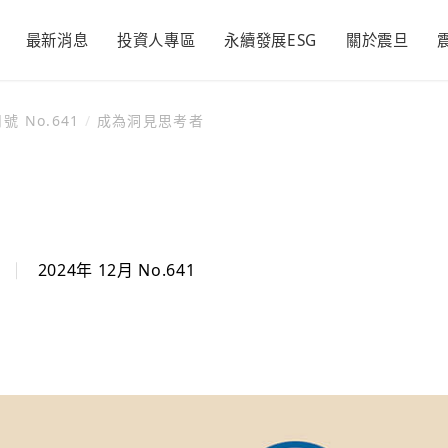
最新消息
投資人專區
永續發展ESG
關於震旦
號 No.641
/
成為洞見思考者
辦公家具
經營理念
各期月刊
活動新訊
空間規劃
品牌發展
精彩50
永續震旦
永續承諾
財務資訊
永續管理
新聞與活動
利害關係
董事長的話
每季財務報告
推動永續發展執行
活動訊息
隱私權及個
震旦家具
經營理念
大震設計
品牌發展
情形
聲明
議合與重大議題
每月營收報告
投資人新聞
顧客滿意
震旦吉祥物
永續報告書
利害關係人
公司年報
重大公告
同仁樂意
氣候相關財務揭露
聯絡窗口
2024年 12月 No.641
證交所資訊
回饋社會
(TCFD)
形
追求永續經營