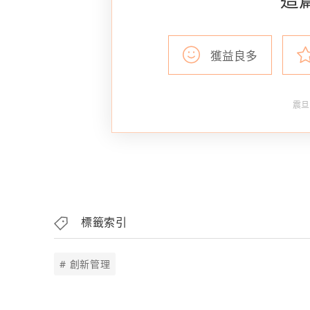
獲益良多
震旦
標籤索引
# 創新管理