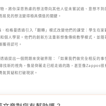
事物，將你深思熟慮的想法帶向其他人從未嘗試過、意想不到
而易見的想法變得極具價值的關鍵。
納森．柏格曼透過引入「翻轉」模式改變他們的課堂：學生在家
驗和個人學習。他們的創新方法重新想像傳統教學模式，並隨
漸獲得認可。
法透過提出一個問題來突破界限：「如果我們做完全相反的事
找新的視角，像是倒著走已經走過的路，甚至像Zappos很
勇氣質疑和打破現狀。
篇文章對您有幫助嗎？