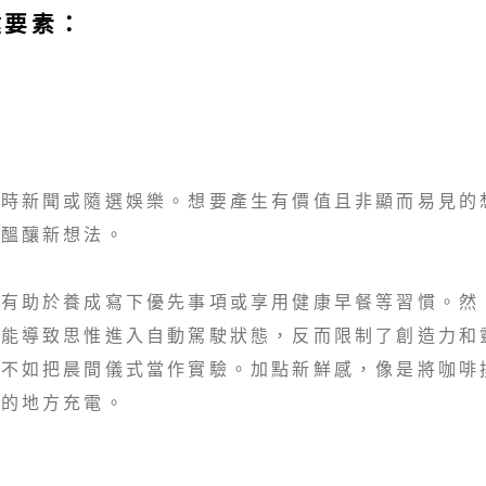
鍵要素：
即時新聞或隨選娛樂。想要產生有價值且非顯而易見的
來醞釀新想法。
，有助於養成寫下優先事項或享用健康早餐等習慣。然
可能導致思惟進入自動駕駛狀態，反而限制了創造力和
，不如把晨間儀式當作實驗。加點新鮮感，像是將咖啡
到的地方充電。