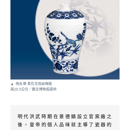
明永樂 青花花鳥紋梅瓶
高29.5公分／震旦博物館提供
明代洪武時期在景德鎮設立官窯廠之
後，皇帝的個人品味就主導了瓷器的