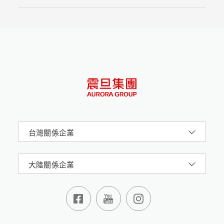
中收錄了震旦博物館多年來收藏的元代青花精品器
物。本書分為兩大部分，第一部分「風華雅韻」聚焦
元代青花器物本身，分別從多元文化、紋飾意涵、技
法品類、修復保護的角度，全方位帶領大家一起去認
識這些來自14世紀的藝術經典。第二部分「青藍華
章」關注元代青花的形紋設計，解讀當時陶瓷工匠的
設計原則，發掘珍貴藝術遺產背後的不凡創造力和精
妙之處。
台灣關係企業
大陸關係企業