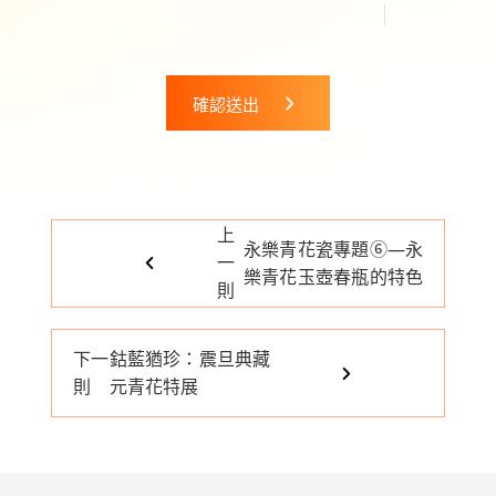
確認送出
上
永樂青花瓷專題⑥—永
一
樂青花玉壺春瓶的特色
則
下一
鈷藍猶珍：震旦典藏
則
元青花特展