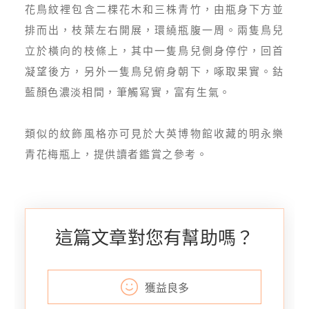
花鳥紋裡包含二棵花木和三株青竹，由瓶身下方並
排而出，枝葉左右開展，環繞瓶腹一周。兩隻鳥兒
立於橫向的枝條上，其中一隻鳥兒側身停佇，回首
凝望後方，另外一隻鳥兒俯身朝下，啄取果實。鈷
藍顏色濃淡相間，筆觸寫實，富有生氣。
類似的紋飾風格亦可見於大英博物館收藏的明永樂
青花梅瓶上，提供讀者鑑賞之參考。
這篇文章對您有幫助嗎？
獲益良多