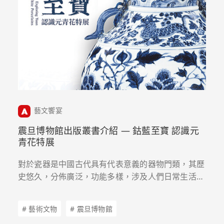
藝文饗宴
震旦博物館出版叢書介紹 — 鈷藍至寶 認識元
青花特展
對於瓷器是中國古代具有代表意義的器物門類，其歷
史悠久，分佈廣泛，功能多樣，涉及人們日常生活的
方方面面，無疑是中國傳統文化的集大成者之一。這
其中青花瓷器這一品類尤為特殊，它濫觴於唐，成熟
# 藝術文物
# 震旦博物館
於元，並進一步影響了明清瓷器的發展。此本圖錄集