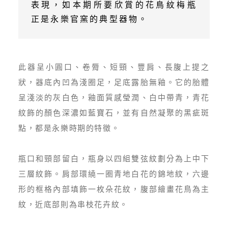
表現，如本期所要欣賞的花鳥紋梅瓶
正是永樂官窯的典型器物。
此器呈小圓口、卷脣、短頸、豐肩、長腹上提之
狀，器底內凹為淺圈足，足底露胎無釉。它的胎體
呈淺淡的灰白色，釉面質感瑩潤、白中帶青，青花
紋飾的顏色深濃如藍寶石，並有自然凝聚的黑疵斑
點，都是永樂時期的特徵。
瓶口和頸部留白，瓶身以四組雙弦紋劃分為上中下
三層紋飾。肩部環繞一圈青地白花的錦地紋，六邊
形的框格內部填飾一枚朵花紋，腹部繪畫花鳥為主
紋，近底部則為串枝花卉紋。