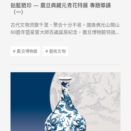
鈷藍猶珍 — 震旦典藏元青花特展 專題導讀
（一）
古代文物流散千里，聚合十分不易。適逢佛光山開山
60週年暨星雲大師百歲誕辰紀念，震旦博物館特挑選
部分藏品委請專家修復，於2026年7月18日至11月
22日在佛光山佛陀紀念館呈現「鈷藍猶珍：震旦典藏
# 震旦博物館
# 藝術文物
元青花特展」，帶領大家欣賞十四世紀元代靑花的灼
灼風采。