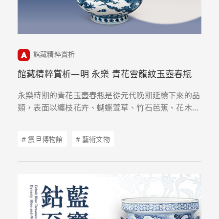
館藏精粹賞析
館藏精粹賞析—明 永樂 青花雲龍紋玉壺春瓶
永樂時期的青花玉壺春瓶是從元代晚期延續下來的品
類，表面以纏枝花卉、蝴蝶萱草、竹石芭蕉、花木禽
鳥及雲中遊龍為主紋，如本期所要欣賞者正是永樂官
窯的典型器物。
# 震旦博物館
# 藝術文物