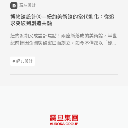
玩味設計
博物館設計➂—紐約美術館的當代進化：從追
求突破到創造共融
紐約近期又成設計焦點！兩座新落成的美術館，半世
紀前皆因企圖突破窠臼而創立，如今不僅都以「幾
何」美感獨步全球，對於公共空間的營造、創造在地
互動等細節，也都各有引人入勝的詮釋。
# 經典設計