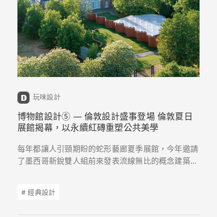
玩味設計
博物館設計➄ — 倫敦設計盛事登場 倫敦夏日
展館揭幕，以永續紅磚重塑公共美學
每年都讓人引頸期盼的蛇形藝廊夏季展館，今年邀請
了墨西哥新銳雙人組前來發表流線無比的概念建築，
而公園綠地展示的公共藝術，則復刻了委內瑞拉藝術
家的經典之作「可穿透雕塑」，帶來深具互動趣味的
# 經典設計
沉浸式體驗。