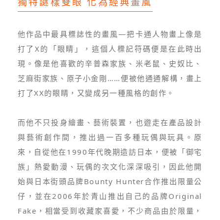
獨特謎樣雙眼 化為經典畫風
他作品中最具標誌性的畫風—把卡通人物畫上像是
打了X的「眼睛」，這個人標記符碼便是在此時出
現。像是他喜歡的辛普森家族、米老鼠、史奴比、
芝麻街家族、原子小金剛……便被他通通解構，畫上
打了XX的眼睛，又變成另一種風格的創作。
而他不只投身繪畫、藝術裝置，也遊走在產品設計
與藝術創作間，推出過一百多種玩偶與玩具。原
來，自從他在1990年代晚期造訪日本，便被「御宅
族」熱愛動漫、玩偶的次文化深深吸引，因此他開
始與日本街頭品牌Bounty Hunter合作推出限量公
仔，並在2006年於青山推出自己的品牌Original
Fake，相當受到收藏家喜愛，不少商品由於限量，