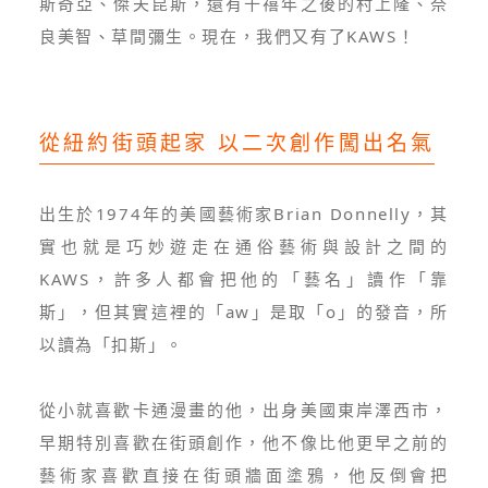
斯奇亞、傑夫昆斯，還有千禧年之後的村上隆、奈
良美智、草間彌生。現在，我們又有了KAWS！
從紐約街頭起家 以二次創作闖出名氣
出生於1974年的美國藝術家Brian Donnelly，其
實也就是巧妙遊走在通俗藝術與設計之間的
KAWS，許多人都會把他的「藝名」讀作「靠
斯」，但其實這裡的「aw」是取「o」的發音，所
以讀為「扣斯」。
從小就喜歡卡通漫畫的他，出身美國東岸澤西市，
早期特別喜歡在街頭創作，他不像比他更早之前的
藝術家喜歡直接在街頭牆面塗鴉，他反倒會把