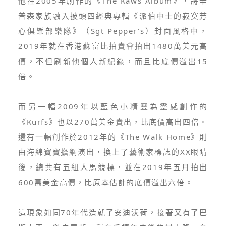
他在2005年創作的《The Kaws Album》，將辛
普森家族融入披頭四經典專輯《派伯中士的寂寞芳
心俱樂部樂隊》（Sgt Pepper's）封面風格中，
2019年就在香港蘇富比拍賣會拍出1480萬美元高
價，不但刷新他個人新紀錄，而且比底價溢出15
倍。
而另一幅2009年以藍色小精靈為靈感創作的
《Kurfs》也以270萬美金賣出，比底價高出四倍。
還有一幅創作於2012年的《The Walk Home》則
由海綿寶寶擔綱演出，換上了藝術家標誌的XX眼睛
後，總共有五組人馬競標，並在2019年五月拍出
600萬美金高價，比原本估計的底價溢出六倍。
這現象如同70年代造就了安迪沃荷，接著又有了巴