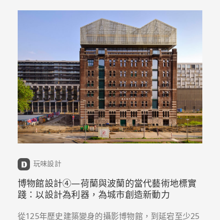
玩味設計
博物館設計➃—荷蘭與波蘭的當代藝術地標實
踐：以設計為利器，為城市創造新動力
從125年歷史建築變身的攝影博物館，到延宕至少25