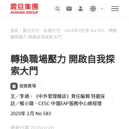
首頁
/
震旦月刊
/
各期月刊
/
2020年2月號 No.583
/
轉換
職場壓力 開啟自我探索大門
轉換職場壓力 開啟自我探
索大門
經營廣場
文／李靖．《中外管理雜誌》責任編輯 特邀採
訪／暢小璐．CESC-中國EAP服務中心總經理
2020年 2月 No.583
更新日期
2020-02-01