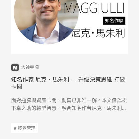
大師專欄
知名作家 尼克．馬朱利 — 升級決策思維 打破
卡關
面對通膨與資產卡關，勤奮已非唯一解。本文借鑑松
下幸之助的轉型智慧，融合知名作者尼克．馬朱利觀
點，解構從勞務到資本利得的翻身藍圖，翻轉機會成
本，掌握高階資產躍升的關鍵契機。
# 經營管理