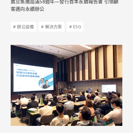
震旦集團屆滿58週年—發行首本永續報告書 引領顧
客邁向永續辦公
# 辦公設備
# 解決方案
# ESG