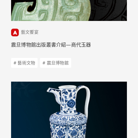
藝文饗宴
震旦博物館出版叢書介紹—商代玉器
# 藝術文物
# 震旦博物館