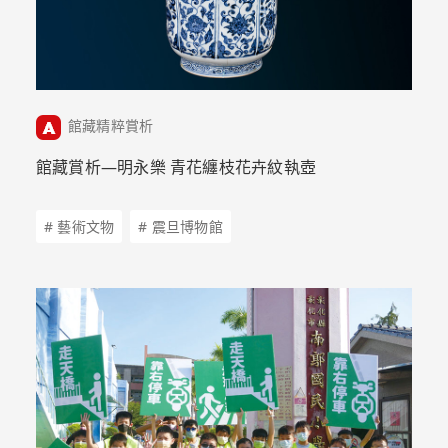
館藏精粹賞析
館藏賞析—明永樂 青花纏枝花卉紋執壺
# 藝術文物
# 震旦博物館