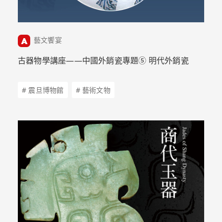
藝文饗宴
古器物學講座——中國外銷瓷專題➄ 明代外銷瓷
# 震旦博物館
# 藝術文物