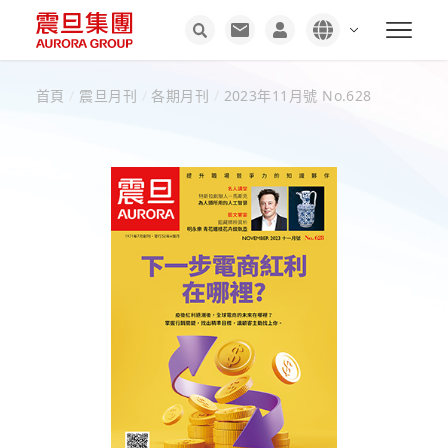
首頁
/
震旦月刊
/
各期月刊
/
2023年11月號 No.628