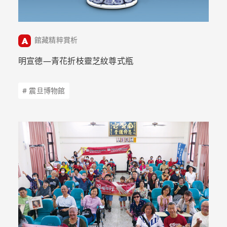
館藏精粹賞析
明宣德—青花折枝靈芝紋尊式瓶
# 震旦博物館