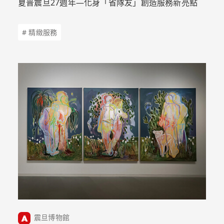
夏普震旦27週年—化身「省隊友」創造服務新亮點
# 精緻服務
震旦博物館