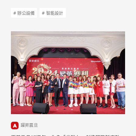
# 辦公設備
# 智能設計
躍昇震旦