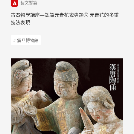
藝文饗宴
古器物學講座—認識元青花瓷專題➅ 元青花的多重
技法表現
# 震旦博物館