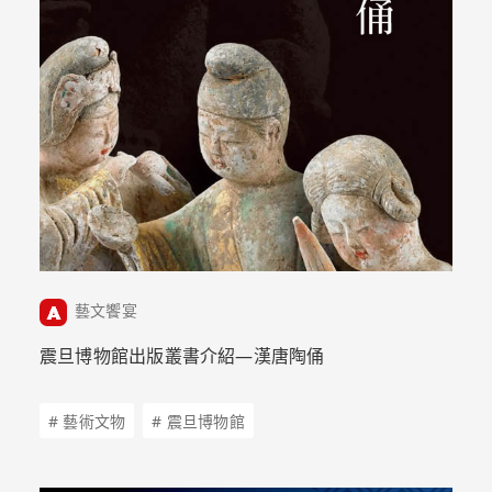
藝文饗宴
震旦博物館出版叢書介紹—漢唐陶俑
# 藝術文物
# 震旦博物館