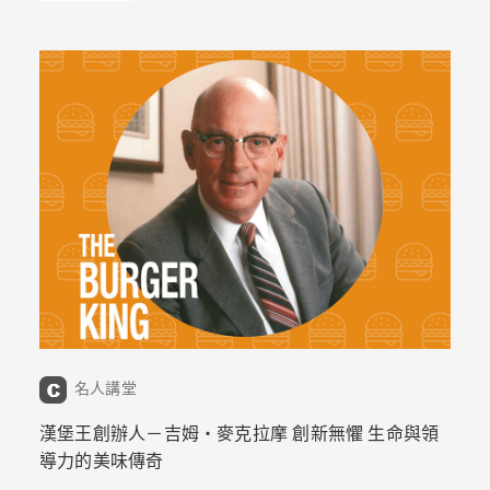
名人講堂
漢堡王創辦人－吉姆・麥克拉摩 創新無懼 生命與領
導力的美味傳奇