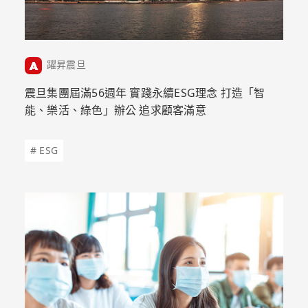
躍昇震旦
震旦集團屆滿56週年 實踐永續ESG理念 打造「智
能、樂活、綠色」辦公 追求顧客滿意
# ESG