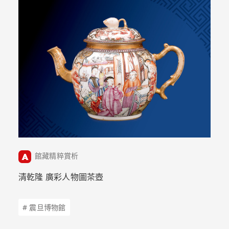
館藏精粹賞析
清乾隆 廣彩人物圖茶壺
# 震旦博物館