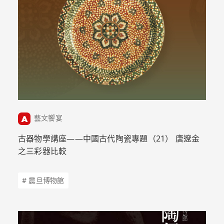
藝文饗宴
古器物學講座——中國古代陶瓷專題（21） 唐遼金
之三彩器比較
# 震旦博物館