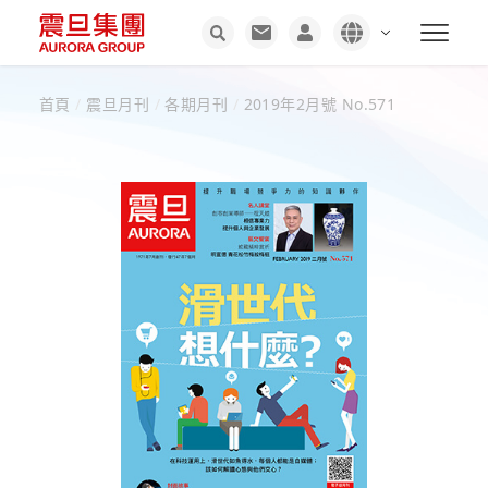
首頁
/
震旦月刊
/
各期月刊
/
2019年2月號 No.571