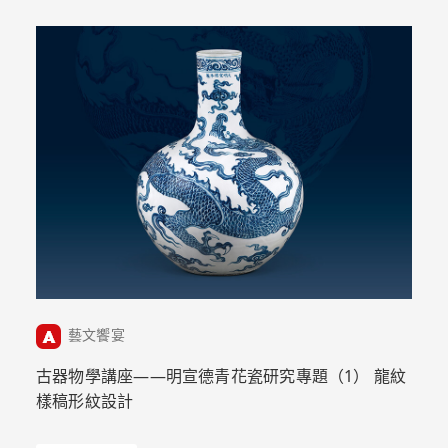
藝文饗宴
古器物學講座——明宣德青花瓷研究專題（1） 龍紋
樣稿形紋設計