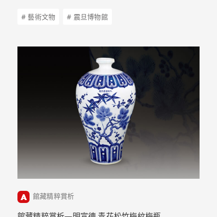
# 藝術文物
# 震旦博物館
館藏精粹賞析
館藏精粹賞析—明宣德 青花松竹梅紋梅瓶