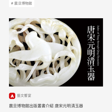
# 震旦博物館
藝文饗宴
震旦博物館出版叢書介紹 唐宋元明清玉器