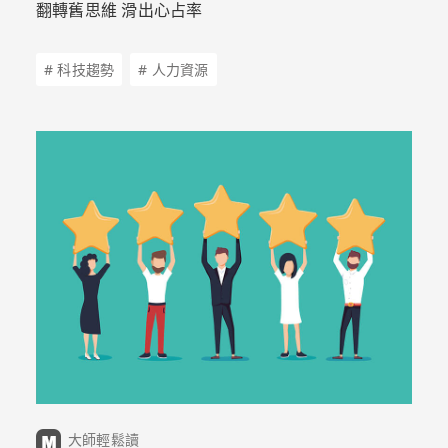
翻轉舊思維 滑出心占率
# 科技趨勢
# 人力資源
大師輕鬆讀