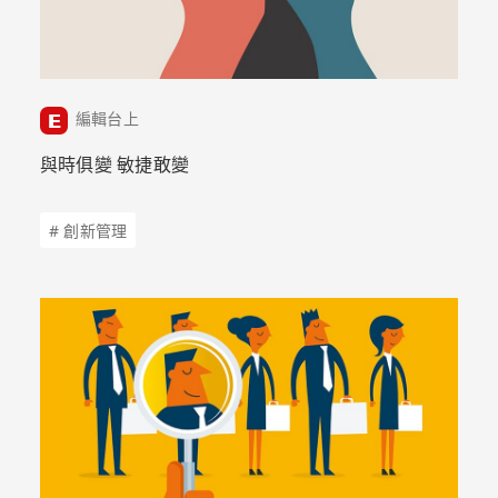
編輯台上
與時俱變 敏捷敢變
# 創新管理