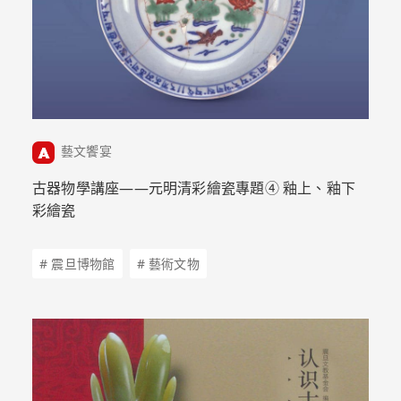
藝文饗宴
古器物學講座——元明清彩繪瓷專題➃ 釉上、釉下
彩繪瓷
# 震旦博物館
# 藝術文物