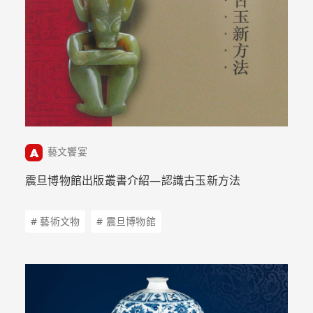
藝文饗宴
震旦博物館出版叢書介紹—認識古玉新方法
# 藝術文物
# 震旦博物館