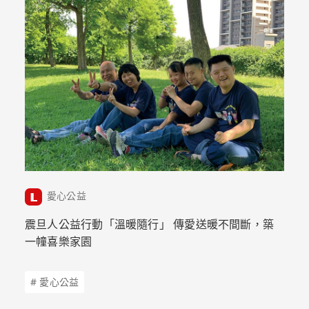
愛心公益
震旦人公益行動「溫暖隨行」 傳愛送暖不間斷，築
一幢喜樂家園
# 愛心公益