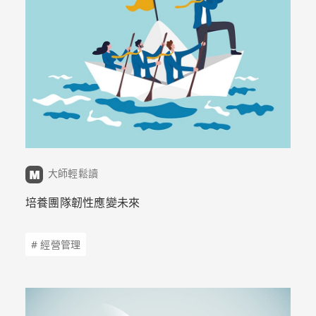
大師輕鬆讀
培養團隊韌性應變未來
# 經營管理