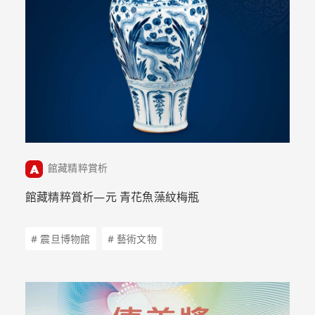
館藏精粹賞析
館藏精粹賞析—元 青花魚藻紋梅瓶
# 震旦博物館
# 藝術文物